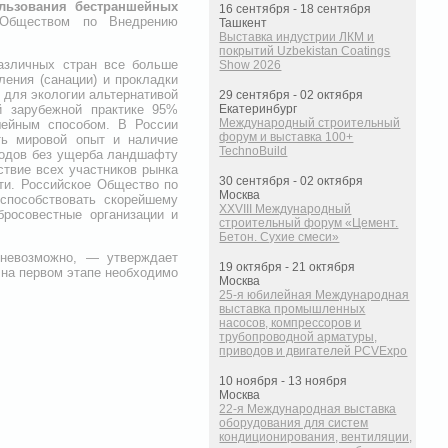
ользования бестраншейных
16 сентября - 18 сентября
м Обществом по Внедрению
Ташкент
Выставка индустрии ЛКМ и
покрытий Uzbekistan Coatings
азличных стран все больше
Show 2026
ения (санации) и прокладки
 для экологии альтернативой
29 сентября - 02 октября
й зарубежной практике 95%
Екатеринбург
Международный строительный
шейным способом. В России
форум и выставка 100+
ть мировой опыт и наличие
TechnoBuild
родов без ущерба ландшафту
ствие всех участников рынка
30 сентября - 02 октября
сти. Российское Общество по
Москва
способствовать скорейшему
XXVIII Международный
росовестные организации и
строительный форум «Цемент.
Бетон. Сухие смеси»
 невозможно, — утверждает
19 октября - 21 октября
 на первом этапе необходимо
Москва
25-я юбилейная Международная
выставка промышленных
насосов, компрессоров и
трубопроводной арматуры,
приводов и двигателей PCVExpo
10 ноября - 13 ноября
Москва
22-я Международная выставка
оборудования для систем
кондиционирования, вентиляции,