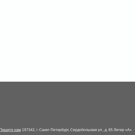
Пишите нам
197342, г. Санкт-Петербург, Сердобольская ул., д. 65 Литер «А»