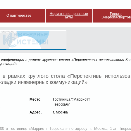
Нормативно-правовые
Реестр
О партнерстве
акты
Энергопаспортов
 ISGURU.RU
-конференция в рамках круглого стола «Перспективы использования б
уникаций»
 в рамках круглого стола «Перспективы использо
окладки инженерных коммуникаций»
Место:
Гостиница \"Марриотт
Тверская\"
0
Адрес:
г. Москва
00 в гостинице «Марриотт Тверская» по адресу: г. Москва, 1-ая Тверск