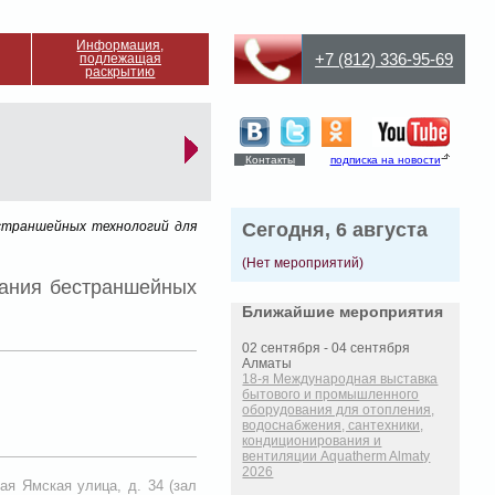
Информация,
+7 (812) 336-95-69
подлежащая
раскрытию
Контакты
подписка на новости
естраншейных технологий для
Сегодня, 6 августа
(Нет мероприятий)
вания бестраншейных
Ближайшие мероприятия
02 сентября - 04 сентября
Алматы
18-я Международная выставка
бытового и промышленного
оборудования для отопления,
водоснабжения, сантехники,
кондиционирования и
вентиляции Aquatherm Almaty
2026
ая Ямская улица, д. 34 (зал