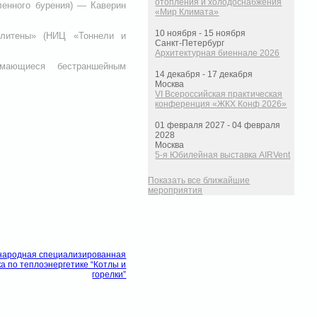
отопления и холодоснабжения
ленного бурения) — Каверин
«Мир Климата»
10 ноября - 15 ноября
литены» (НИЦ «Тоннели и
Санкт-Петербург
Архитектурная биеннале 2026
имающиеся бестраншейным
14 декабря - 17 декабря
Москва
VI Всероссийская практическая
конференция «ЖКХ Конф 2026»
01 февраля 2027 - 04 февраля
2028
Москва
5-я Юбилейная выставка AIRVent
Показать все ближайшие
мероприятия
народная специализированная
а по теплоэнергетике “Котлы и
горелки”