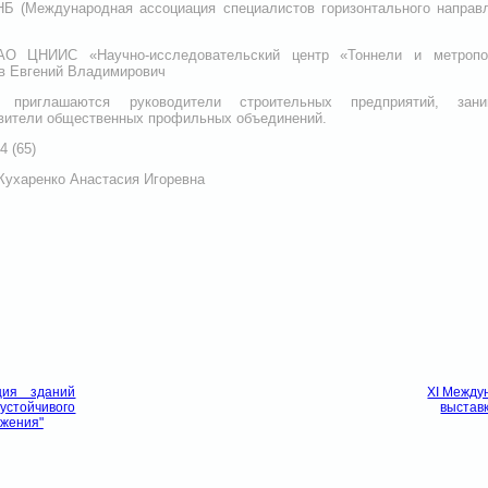
Б (Международная ассоциация специалистов горизонтального направ
О ЦНИИС «Научно-исследовательский центр «Тоннели и метропо
в Евгений Владимирович
 приглашаются руководители строительных предприятий, зан
авители общественных профильных объединений.
4 (65)
Кухаренко Анастасия Игоревна
ция зданий
XI Между
стойчивого
выставк
ежения"