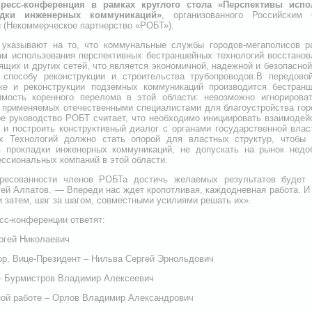
пресс-конференция в рамках круглого стола «Перспективы исп
адки инженерных коммуникаций»
, организованного Российски
 (Некоммерческое партнерство «РОБТ»).
 указывают на то, что коммунальные службы городов-мегаполисов р
м использования перспективных бестраншейных технологий восстановл
щих и других сетей, что является экономичной, надежной и безопасной
 способу реконструкции и строительства трубопроводов.В передово
ке и реконструкции подземных коммуникаций производится бестран
имость коренного перелома в этой области: невозможно игнорирова
, применяемых отечественными специалистами для благоустройства го
е руководство РОБТ считает, что необходимо инициировать взаимодей
 и построить конструктивный диалог с органами государственной вла
 Технологий должно стать опорой для властных структур, чтобы 
 прокладки инженерных коммуникаций, не допускать на рынок недоб
ссиональных компаний в этой области.
ересованности членов РОБТа достичь желаемых результатов будет
ей Алпатов. — Впереди нас ждет кропотливая, каждодневная работа. И
и затем, шаг за шагом, совместными усилиями решать их».
сс-конференции ответят:
ргей Николаевич
р, Вице-Президент – Нильва Сергей Эрнольдович
– Бурмистров Владимир Алексеевич
ной работе – Орлов Владимир Александрович