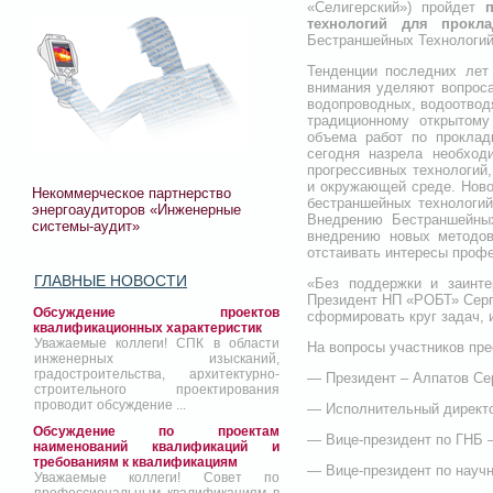
«Селигерский») пройдет
технологий для прокл
Бестраншейных Технологий
Тенденции последних лет
внимания уделяют вопроса
водопроводных, водоотводя
традиционному открытому
объема работ по проклад
сегодня назрела необход
прогрессивных технологий
и окружающей среде. Ново
Некоммерческое партнерство
бестраншейных технологий
энергоаудиторов «Инженерные
Внедрению Бестраншейных
системы-аудит»
внедрению новых методов
отстаивать интересы профе
ГЛАВНЫЕ НОВОСТИ
«Без поддержки и заинт
Президент НП «РОБТ» Серг
Обсуждение проектов
сформировать круг задач, 
квалификационных характеристик
Уважаемые коллеги! СПК в области
На вопросы участников пре
инженерных изысканий,
градостроительства, архитектурно-
— Президент – Алпатов Се
строительного проектирования
проводит обсуждение ...
— Исполнительный директо
Обсуждение по проектам
— Вице-президент по ГНБ 
наименований квалификаций и
требованиям к квалификациям
— Вице-президент по науч
Уважаемые коллеги! Совет по