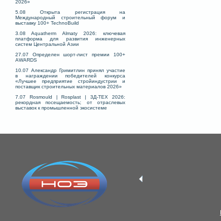
2026»
5.08 Открыта регистрация на
Международный строительный форум и
выставку 100+ TechnoBuild
3.08 Aquatherm Almaty 2026: ключевая
платформа для развития инженерных
систем Центральной Азии
27.07 Определен шорт-лист премии 100+
AWARDS
10.07 Александр Гримитлин принял участие
в награждении победителей конкурса
«Лучшее предприятие стройиндустрии и
поставщик строительных материалов 2026»
7.07 Rosmould | Rosplast | 3Д-ТЕХ 2026:
рекордная посещаемость; от отраслевых
выставок к промышленной экосистеме