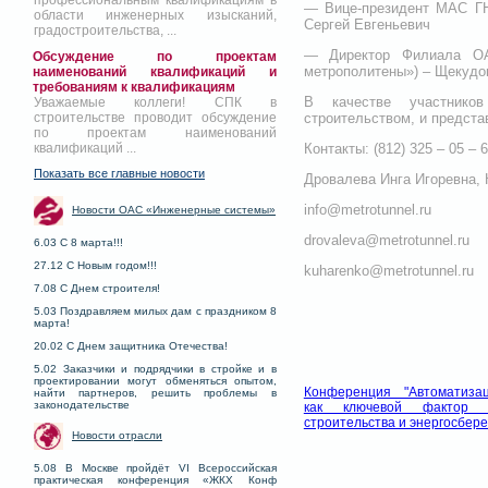
профессиональным квалификациям в
— Вице-президент МАС ГН
области инженерных изысканий,
Сергей Евгеньевич
градостроительства, ...
— Директор Филиала ОА
Обсуждение по проектам
метрополитены») – Щекудо
наименований квалификаций и
требованиям к квалификациям
В качестве участников
Уважаемые коллеги! СПК в
строительством, и предст
строительстве проводит обсуждение
по проектам наименований
Контакты: (812) 325 – 05 – 6
квалификаций ...
Показать все главные новости
Дровалева Инга Игоревна, 
info@metrotunnel.ru
Новости ОАС «Инженерные системы»
drovaleva@metrotunnel.ru
6.03 С 8 марта!!!
27.12 С Новым годом!!!
kuharenko@metrotunnel.ru
7.08 С Днем строителя!
5.03 Поздравляем милых дам с праздником 8
марта!
20.02 С Днем защитника Отечества!
5.02 Заказчики и подрядчики в стройке и в
проектировании могут обменяться опытом,
Конференция "Автоматиза
найти партнеров, решить проблемы в
законодательстве
как ключевой фактор у
строительства и энергосбер
Новости отрасли
5.08 В Москве пройдёт VI Всероссийская
практическая конференция «ЖКХ Конф