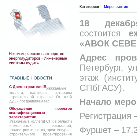
Категория:
Мероприятия
18 декаб
состоится
е
«АВОК СЕВЕ
Некоммерческое партнерство
Адрес пров
энергоаудиторов «Инженерные
системы-аудит»
Петербург, у
этаж (инсти
ГЛАВНЫЕ НОВОСТИ
СПбГАСУ).
С Днем строителя!!!
Уважаемые
коллеги, партнеры, ветераны
строительной отрасли! От всей
Начало меро
души поздравляем вас ...
Обсуждение проектов
квалификационных
Регистрация –
характеристик
Уважаемые коллеги! СПК в области
инженерных изысканий,
Фуршет – 17.3
градостроительства, архитектурно-
строительного проектирования