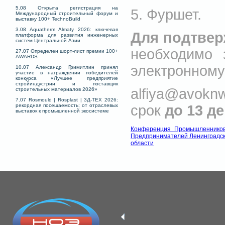
5.08 Открыта регистрация на
5. Фуршет.
Международный строительный форум и
выставку 100+ TechnoBuild
3.08 Aquatherm Almaty 2026: ключевая
Для подтвер
платформа для развития инженерных
систем Центральной Азии
необходимо
27.07 Определен шорт-лист премии 100+
AWARDS
электронному
10.07 Александр Гримитлин принял
участие в награждении победителей
конкурса «Лучшее предприятие
стройиндустрии и поставщик
alfiya@avoknw
строительных материалов 2026»
7.07 Rosmould | Rosplast | 3Д-ТЕХ 2026:
срок
до 13 де
рекордная посещаемость; от отраслевых
выставок к промышленной экосистеме
Конференция Промышленнико
Предпринимателей Ленинградс
области