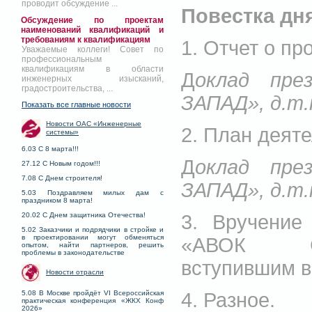
проводит обсуждение ...
Повестка дн
Обсуждение по проектам
наименований квалификаций и
требованиям к квалификациям
1. Отчет о пр
Уважаемые коллеги! Совет по
профессиональным
квалификациям в области
Д
оклад пр
инженерных изысканий,
градостроительства, ...
ЗАПАД», д.т.
Показать все главные новости
Новости ОАС «Инженерные
2. План деяте
системы»
6.03 С 8 марта!!!
Д
оклад пр
27.12 С Новым годом!!!
7.08 С Днем строителя!
ЗАПАД», д.т.
5.03 Поздравляем милых дам с
праздником 8 марта!
3. Вручение
20.02 С Днем защитника Отечества!
5.02 Заказчики и подрядчики в стройке и
в проектировании могут обменяться
«АВОК СЕ
опытом, найти партнеров, решить
проблемы в законодательстве
вступившим в
Новости отрасли
4. Разное.
5.08 В Москве пройдёт VI Всероссийская
практическая конференция «ЖКХ Конф
2026»