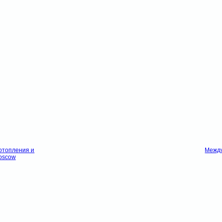
отопления и
Между
oscow