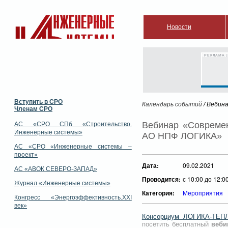
Новости
РЕКЛАМА |
Вступить в СРО
Календарь событий
/ Вебин
Членам СРО
Вебинар «Современ
АС «СРО СПб «Строительство.
Инженерные системы»
АО НПФ ЛОГИКА»
АС «СРО «Инженерные системы –
проект»
Дата:
09.02.2021
АС «АВОК СЕВЕРО-ЗАПАД»
Проводится:
с 10:00 до 12:0
Журнал «Инженерные системы»
Категория:
Мероприятия
Конгресс «Энергоэффективность.XXI
век»
Консорциум ЛОГИКА-Т
посетить бесплатный
веби