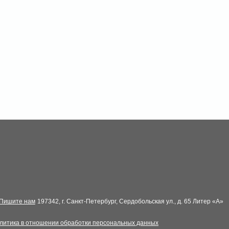
Пишите нам
197342, г. Санкт-Петербург, Сердобольская ул., д. 65 Литер «А»
литика в отношении обработки персональных данных