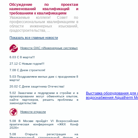
Обсуждение по проектам
наименований квалификаций и
требованиям к квалификациям
Уважаемые коллеги! Совет по
профессиональным квалификациям в
области инженерных изысканий,
градостроительства, ...
Показать все главные новости
Новости ОАС «Инженерные системы»
6.03 С 8 марта!!!
27.12 С Новым годом!!!
7.08 С Днем строителя!
5.03 Поздравляем милых дам с праздником 8
марта!
20.02 С Днем защитника Отечества!
5.02 Заказчики и подрядчики в стройке и в
Выставка оборудования для 
проектировании могут обменяться опытом,
водоснабжения Aquatherm M
найти партнеров, решить проблемы в
законодательстве
Новости отрасли
5.08 В Москве пройдёт VI Всероссийская
практическая конференция «ЖКХ Конф
2026»
5.08 Открыта регистрация на
Международный строительный форум и