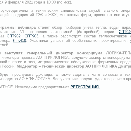
ся 9 февраля 2021 года в 10:00 (по мск).
руководителям и техническим специалистам служб главного энерг
аций, предприятий ТЭК и ЖКХ, монтажных фирм, проектных институто
ограммы вебинара
станет обзор приборов учета тепла, воды, па
слителях VI поколения автономной (батарейной) серии
СПТ94
рии
СПТ962
,
СПТ963
, а также рассмотрят состав теплосчетчиков
домера
ЛГК410
. Участники узнают об особенностях проектирования 
елей.
 выступят:
генеральный директор консорциума ЛОГИКА-Т
 инженеры проекта АО НПФ ЛОГИКА, ведущие эксперты консорциума в
овой энергии и газа, метрологического обслуживания фирменных сред
й России.
Модератор – технический директор АО НПФ ЛОГИКА Дмитр
удет прослушать доклады, а также задать в чате вопросы о техн
оизводства АО НПФ ЛОГИКА. Все участники получат удостоверение о пр
ЛАТНОЕ. Необходима предварительная
РЕГИСТРАЦИЯ
.