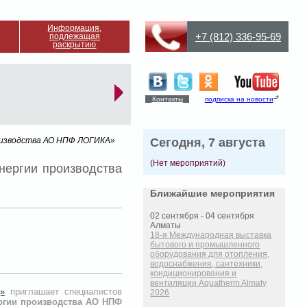
Информация,
+7 (812) 336-95-69
подлежащая
раскрытию
Контакты
подписка на новости
роизводства АО НПФ ЛОГИКА»
Сегодня, 7 августа
(Нет мероприятий)
нергии производства
Ближайшие мероприятия
02 сентября - 04 сентября
Алматы
18-я Международная выставка
бытового и промышленного
оборудования для отопления,
водоснабжения, сантехники,
кондиционирования и
вентиляции Aquatherm Almaty
»
приглашает специалистов
2026
ергии производства АО НПФ