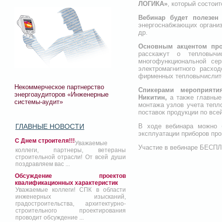
ЛОГИКА»
, который состоит
Вебинар будет полезен
энергоснабжающих организ
др.
Основным акцентом пр
расскажут о тепловычи
многофункциональной се
электромагнитного расхо
фирменных тепловычислит
Некоммерческое партнерство
Спикерами мероприятия
энергоаудиторов «Инженерные
Никитин,
а также главные
системы-аудит»
монтажа узлов учета тепл
поставок продукции по все
В ходе вебинара можно б
ГЛАВНЫЕ НОВОСТИ
эксплуатации приборов пр
С Днем строителя!!!
Уважаемые
Участие в вебинаре БЕСП
коллеги, партнеры, ветераны
строительной отрасли! От всей души
поздравляем вас ...
Обсуждение проектов
квалификационных характеристик
Уважаемые коллеги! СПК в области
инженерных изысканий,
градостроительства, архитектурно-
строительного проектирования
проводит обсуждение ...