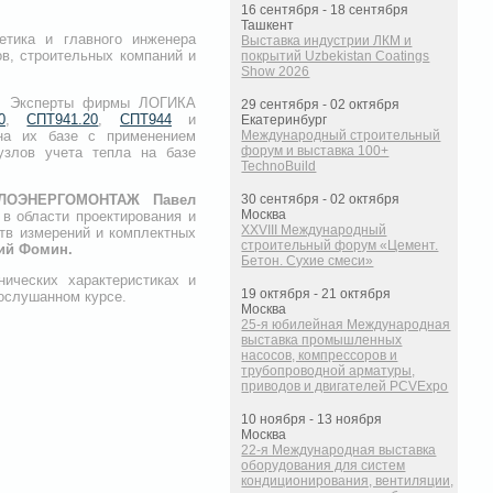
16 сентября - 18 сентября
Ташкент
етика и главного инженера
Выставка индустрии ЛКМ и
в, строительных компаний и
покрытий Uzbekistan Coatings
Show 2026
ра. Эксперты фирмы ЛОГИКА
29 сентября - 02 октября
0
,
СПТ941.20
,
СПТ944
и
Екатеринбург
 на их базе с применением
Международный строительный
форум и выставка 100+
узлов учета тепла на базе
TechnoBuild
ЕПЛОЭНЕРГОМОНТАЖ Павел
30 сентября - 02 октября
Москва
 области проектирования и
XXVIII Международный
ств измерений и комплектных
строительный форум «Цемент.
ий Фомин.
Бетон. Сухие смеси»
ических характеристиках и
19 октября - 21 октября
ослушанном курсе.
Москва
25-я юбилейная Международная
выставка промышленных
насосов, компрессоров и
трубопроводной арматуры,
приводов и двигателей PCVExpo
10 ноября - 13 ноября
Москва
22-я Международная выставка
оборудования для систем
кондиционирования, вентиляции,