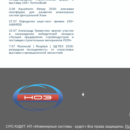
выставку 100+ TechnoBuild
3.08 Aquatherm Almaty 2026: ключевая
платформа для развития инженерных
систем Центральной Азии
27.07 Определен шорт-лист премии 100+
AWARDS
10.07 Александр Гримитлин принял участие
в награждении победителей конкурса
«Лучшее предприятие стройиндустрии и
поставщик строительных материалов 2026»
7.07 Rosmould | Rosplast | 3Д-ТЕХ 2026:
рекордная посещаемость; от отраслевых
выставок к промышленной экосистеме
СРО АУДИТ: НП «Инженерные системы - аудит» Все права защищены.
По