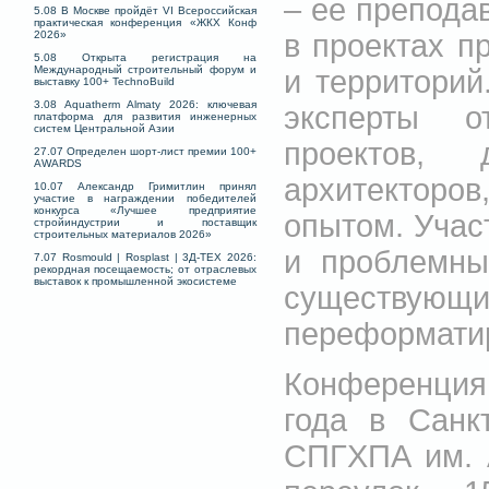
– ее преподав
5.08 В Москве пройдёт VI Всероссийская
практическая конференция «ЖКХ Конф
в проектах п
2026»
5.08 Открыта регистрация на
Международный строительный форум и
и территорий
выставку 100+ TechnoBuild
3.08 Aquatherm Almaty 2026: ключевая
эксперты о
платформа для развития инженерных
систем Центральной Азии
проектов, 
27.07 Определен шорт-лист премии 100+
AWARDS
архитекторо
10.07 Александр Гримитлин принял
участие в награждении победителей
конкурса «Лучшее предприятие
опытом. Учас
стройиндустрии и поставщик
строительных материалов 2026»
и проблемны
7.07 Rosmould | Rosplast | 3Д-ТЕХ 2026:
рекордная посещаемость; от отраслевых
выставок к промышленной экосистеме
существую
переформатир
Конференция 
года в Санк
СПГХПА им. 