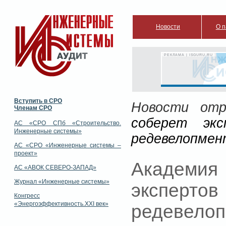
Новости
О п
РЕКЛАМА | ISGURU.RU
Вступить в СРО
Новости отр
Членам СРО
соберет экс
АС «СРО СПб «Строительство.
Инженерные системы»
редевелопмен
АС «СРО «Инженерные системы –
проект»
Академия
АС «АВОК СЕВЕРО-ЗАПАД»
Журнал «Инженерные системы»
эксперто
Конгресс
«Энергоэффективность.XXI век»
редевелоп