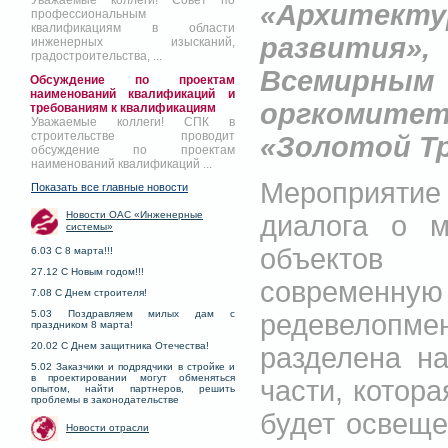
Уважаемые коллеги! Совет по
«Архитекту
профессиональным
квалификациям в области
развития»,
инженерных изысканий,
градостроительства, ...
Всемирны
Обсуждение по проектам
наименований квалификаций и
оргкомите
требованиям к квалификациям
Уважаемые коллеги! СПК в
строительстве проводит
«Золотой Тр
обсуждение по проектам
наименований квалификаций ...
Мероприятие
Показать все главные новости
Новости ОАС «Инженерные
диалога о м
системы»
объектов 
6.03 С 8 марта!!!
27.12 С Новым годом!!!
современную
7.08 С Днем строителя!
5.03 Поздравляем милых дам с
редевелопм
праздником 8 марта!
20.02 С Днем защитника Отечества!
разделена на
5.02 Заказчики и подрядчики в стройке и
в проектировании могут обменяться
части, котора
опытом, найти партнеров, решить
проблемы в законодательстве
будет освещ
Новости отрасли