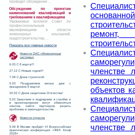
проводит обсуждение ...
Специалис
Обсуждение по проектам
основанно
наименований квалификаций и
требованиям к квалификациям
Уважаемые коллеги! Совет по
строитель
профессиональным
квалификациям в области
ремонт,
инженерных изысканий,
градостроительства, ...
строительс
Показать все главные новости
Специа
Новости ОАС «Инженерные
системы»
саморегул
6.03 С 8 марта!!!
членстве 
27.12 С Новым годом!!!
7.08 С Днем строителя!
реконстру
5.03 Поздравляем милых дам с
праздником 8 марта!
объектов к
20.02 С Днем защитника Отечества!
квалификац
5.02 Заказчики и подрядчики в стройке и
в проектировании могут обменяться
Специал
опытом, найти партнеров, решить
проблемы в законодательстве
саморегул
Новости отрасли
членстве 
5.08 В Москве пройдёт VI Всероссийская
практическая конференция «ЖКХ Конф
2026»