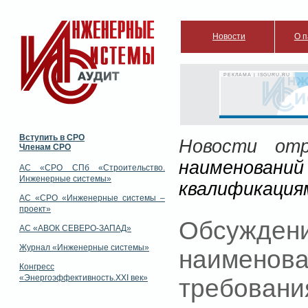
Новости
О п
РЕКЛАМА | ISGURU.RU
Вступить в СРО
Новости отр
Членам СРО
наименовани
АС «СРО СПб «Строительство.
Инженерные системы»
квалификация
АС «СРО «Инженерные системы –
проект»
Обсужд
АС «АВОК СЕВЕРО-ЗАПАД»
Журнал «Инженерные системы»
наимено
Конгресс
«Энергоэффективность.XXI век»
требовани