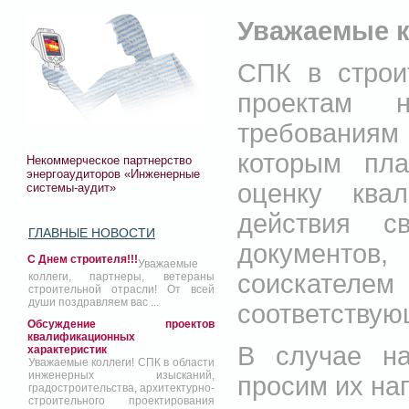
Уважаемые к
СПК в строи
проектам 
требованиям 
которым пла
Некоммерческое партнерство
энергоаудиторов «Инженерные
оценку ква
системы-аудит»
действия с
ГЛАВНЫЕ НОВОСТИ
документов
С Днем строителя!!!
Уважаемые
соискателем
коллеги, партнеры, ветераны
строительной отрасли! От всей
души поздравляем вас ...
соответствую
Обсуждение проектов
квалификационных
В случае на
характеристик
Уважаемые коллеги! СПК в области
инженерных изысканий,
просим их нап
градостроительства, архитектурно-
строительного проектирования