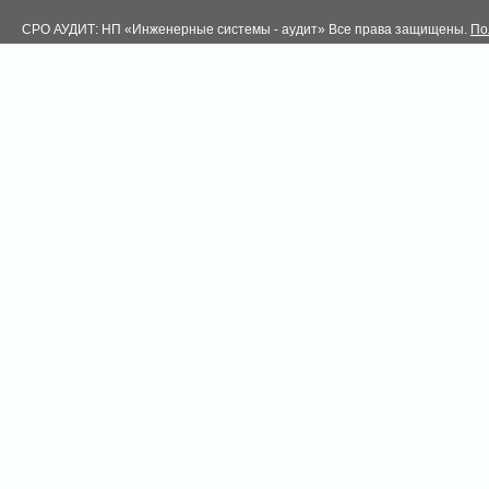
СРО АУДИТ: НП «Инженерные системы - аудит» Все права защищены.
По