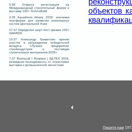
реконстру
5.08 Открыта регистрация на
Международный строительный форум и
объектов к
выставку 100+ TechnoBuild
квалификац
3.08 Aquatherm Almaty 2026: ключевая
платформа для развития инженерных
систем Центральной Азии
27.07 Определен шорт-лист премии 100+
AWARDS
10.07 Александр Гримитлин принял
участие в награждении победителей
конкурса «Лучшее предприятие
стройиндустрии и поставщик
строительных материалов 2026»
7.07 Rosmould | Rosplast | 3Д-ТЕХ 2026:
рекордная посещаемость; от отраслевых
выставок к промышленной экосистеме
Пишите нам
1973