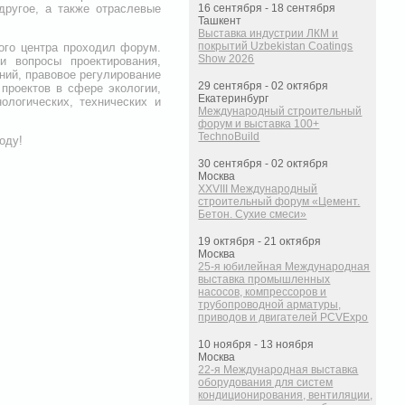
другое, а также отраслевые
16 сентября - 18 сентября
Ташкент
Выставка индустрии ЛКМ и
покрытий Uzbekistan Coatings
ого центра проходил форум.
Show 2026
и вопросы проектирования,
ний, правовое регулирование
29 сентября - 02 октября
проектов в сфере экологии,
Екатеринбург
логических, технических и
Международный строительный
форум и выставка 100+
TechnoBuild
оду!
30 сентября - 02 октября
Москва
XXVIII Международный
строительный форум «Цемент.
Бетон. Сухие смеси»
19 октября - 21 октября
Москва
25-я юбилейная Международная
выставка промышленных
насосов, компрессоров и
трубопроводной арматуры,
приводов и двигателей PCVExpo
10 ноября - 13 ноября
Москва
22-я Международная выставка
оборудования для систем
кондиционирования, вентиляции,