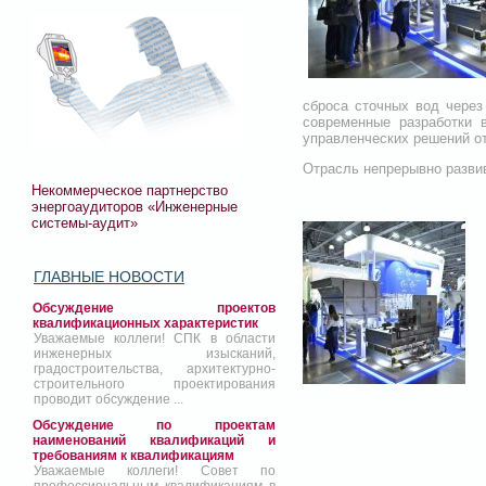
сброса сточных вод через
современные разработки 
управленческих решений о
Отрасль непрерывно развив
Некоммерческое партнерство
энергоаудиторов «Инженерные
системы-аудит»
ГЛАВНЫЕ НОВОСТИ
Обсуждение проектов
квалификационных характеристик
Уважаемые коллеги! СПК в области
инженерных изысканий,
градостроительства, архитектурно-
строительного проектирования
проводит обсуждение ...
Обсуждение по проектам
наименований квалификаций и
требованиям к квалификациям
Уважаемые коллеги! Совет по