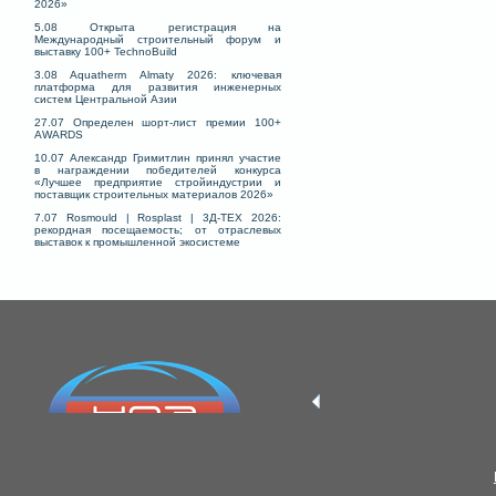
2026»
5.08 Открыта регистрация на
Международный строительный форум и
выставку 100+ TechnoBuild
3.08 Aquatherm Almaty 2026: ключевая
платформа для развития инженерных
систем Центральной Азии
27.07 Определен шорт-лист премии 100+
AWARDS
10.07 Александр Гримитлин принял участие
в награждении победителей конкурса
«Лучшее предприятие стройиндустрии и
поставщик строительных материалов 2026»
7.07 Rosmould | Rosplast | 3Д-ТЕХ 2026:
рекордная посещаемость; от отраслевых
выставок к промышленной экосистеме