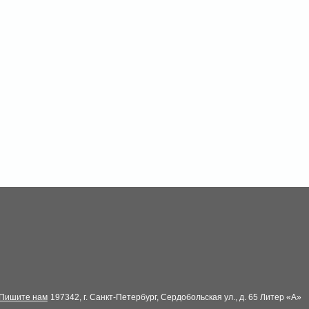
Пишите нам
197342, г. Санкт-Петербург, Сердобольская ул., д. 65 Литер «А»