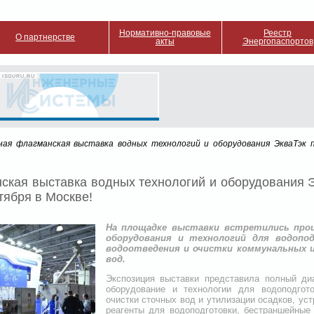
Нормативно-правовые
Реестр
О партнерстве
акты
Энергопаспортов
 ISGURU.RU
ная флагманская выставка водных технологий и оборудования ЭкваТэк п
ская выставка водных технологий и оборудования Э
нтября в Москве!
На площадке выставки встретились про
оборудования и технологий для водопод
водоотведения и очистки коммунальных
вод.
Экспозиция выставки представила полный ди
оборудование и технологии для водоподгот
очистки сточных вод и утилизации осадков, ус
реагенты для водоподготовки, бестраншейные 