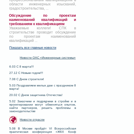
профессиональным квалификациям в
области инженерных изысканий,
градостроительства, ...
Обсуждение по проектам
наименований квалификаций и
требованиям к квалификациям
Уважаемые коллеги! СПК в
строительстве проводит обсуждение
по проектам наименований
квалификаций ...
Показать все главные новости
Новости ОАС «Инженерные системы»
6.03 С 8 марта!!!
27.12 С Новым годом!!!
7.08 С Днем строителя!
5.03 Поздравляем милых дам с праздником 8
марта!
20.02 С Днем защитника Отечества!
5.02 Заказчики и подрядчики в стройке и в
проектировании могут обменяться опытом,
найти партнеров, решить проблемы в
законодательстве
Новости отрасли
5.08 В Москве пройдёт VI Всероссийская
практическая конференция «ЖКХ Конф