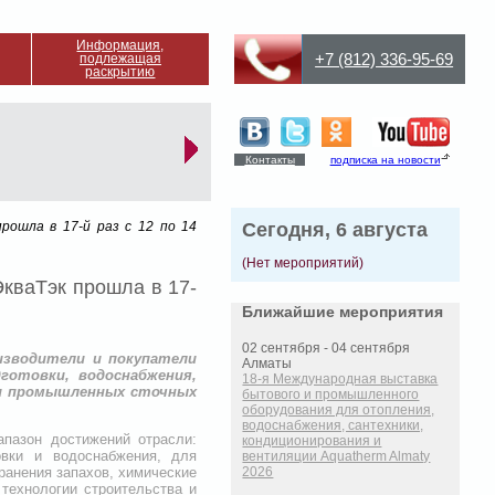
Информация,
+7 (812) 336-95-69
подлежащая
раскрытию
Контакты
подписка на новости
рошла в 17-й раз с 12 по 14
Сегодня, 6 августа
(Нет мероприятий)
кваТэк прошла в 17-
Ближайшие мероприятия
02 сентября - 04 сентября
изводители и покупатели
Алматы
готовки, водоснабжения,
18-я Международная выставка
 и промышленных сточных
бытового и промышленного
оборудования для отопления,
водоснабжения, сантехники,
апазон достижений отрасли:
кондиционирования и
овки и водоснабжения, для
вентиляции Aquatherm Almaty
транения запахов, химические
2026
технологии строительства и