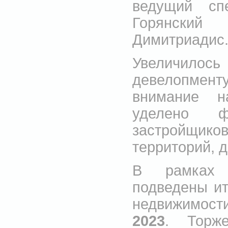
ведущий сп
Горянский
Димитриадис
Увеличилос
девелопмен
внимание н
уделено ф
застройщи
территорий, 
В рамках 
подведены и
недвижимости
2023
. Торж