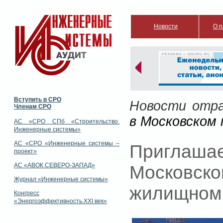
Новости
О п
РЕКЛАМА | ISGURU.RU
Вступить в СРО
Новости отр
Членам СРО
в Московском
АС «СРО СПб «Строительство.
Инженерные системы»
АС «СРО «Инженерные системы –
Приглаш
проект»
АС «АВОК СЕВЕРО-ЗАПАД»
Москов
Журнал «Инженерные системы»
жилищном 
Конгресс
«Энергоэффективность.XXI век»