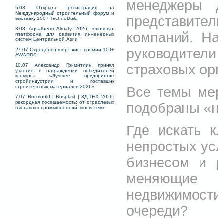
менеджеры 
5.08 Открыта регистрация на
Международный строительный форум и
представите
выставку 100+ TechnoBuild
3.08 Aquatherm Almaty 2026: ключевая
компаний. Н
платформа для развития инженерных
систем Центральной Азии
руководите
27.07 Определен шорт-лист премии 100+
AWARDS
страховых ор
10.07 Александр Гримитлин принял
участие в награждении победителей
конкурса «Лучшее предприятие
стройиндустрии и поставщик
строительных материалов 2026»
Все темы ме
7.07 Rosmould | Rosplast | 3Д-ТЕХ 2026:
рекордная посещаемость; от отраслевых
подобраны «н
выставок к промышленной экосистеме
Где искать 
непростых ус
бизнесом и 
меняющие
недвижимости,
очереди?