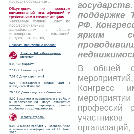
проводит обсуждение ...
государств
Обсуждение по проектам
поддержке 
наименований квалификаций и
требованиям к квалификациям
Уважаемые коллеги! Совет по
РФ. Конгре
профессиональным
квалификациям в области
ярким с
инженерных изысканий,
градостроительства, ...
проводивш
Показать все главные новости
недвижимос
Новости ОАС «Инженерные
системы»
6.03 С 8 марта!!!
В общей с
27.12 С Новым годом!!!
мероприяти
7.08 С Днем строителя!
5.03 Поздравляем милых дам с
Конгресс 
праздником 8 марта!
20.02 С Днем защитника Отечества!
мероприятии
5.02 Заказчики и подрядчики в стройке и
в проектировании могут обменяться
профессий 
опытом, найти партнеров, решить
проблемы в законодательстве
участников
Новости отрасли
организаци
5.08 В Москве пройдёт VI Всероссийская
практическая конференция «ЖКХ Конф
2026»