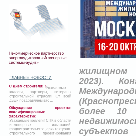
Некоммерческое партнерство
энергоаудиторов «Инженерные
системы-аудит»
жилищном 
ГЛАВНЫЕ НОВОСТИ
2023). К
С Днем строителя!!!
Уважаемые
Междун
коллеги, партнеры, ветераны
строительной отрасли! От всей
(Краснопре
души поздравляем вас ...
Обсуждение проектов
более 10
квалификационных
характеристик
недвижимос
Уважаемые коллеги! СПК в области
инженерных изысканий,
субъекто
градостроительства, архитектурно-
строительного проектирования