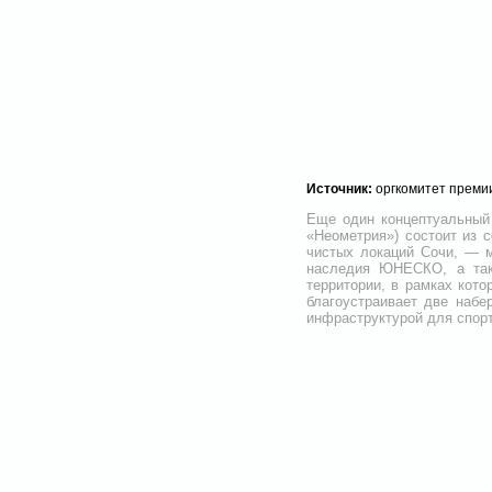
Источник:
оргкомитет преми
Еще один концептуальный
«Неометрия») состоит из 
чистых локаций Сочи, — м
наследия ЮНЕСКО, а такж
территории, в рамках кот
благоустраивает две набе
инфраструктурой для спорт