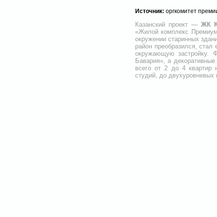
Источник:
оргкомитет преми
Казанский проект —
ЖК 
«Жилой комплекс Премиум-
окружении старинных здани
район преобразился, стал
окружающую застройку. Ф
Бавария», а декоративные
всего от 2 до 4 квартир
студий, до двухуровневых 