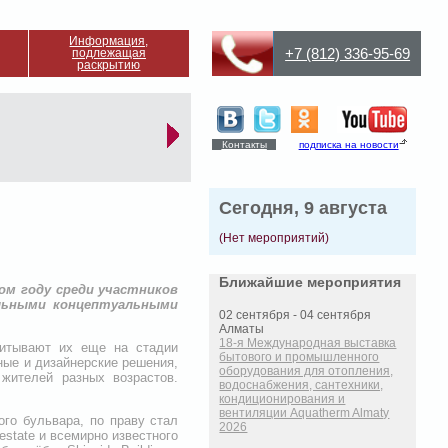
Информация,
+7 (812) 336-95-69
подлежащая
раскрытию
Контакты
подписка на новости
Сегодня, 9 августа
(Нет мероприятий)
Ближайшие мероприятия
ом году среди участников
альными концептуальными
02 сентября - 04 сентября
Алматы
18-я Международная выставка
читывают их еще на стадии
бытового и промышленного
ные и дизайнерские решения,
оборудования для отопления,
 жителей разных возрастов.
водоснабжения, сантехники,
кондиционирования и
вентиляции Aquatherm Almaty
го бульвара, по праву стал
2026
state и всемирно известного