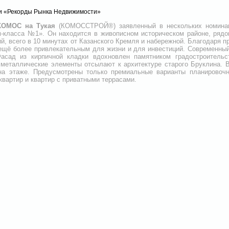
и «Рекорды Рынка Недвижимости»
КОМОС на Тукая
(КОМОССТРОЙ®️) заявленный в нескольких номинац
класса №1». Он находится в живописном историческом районе, рядо
й, всего в 10 минутах от Казанского Кремля и набережной. Благодаря п
 ещё более привлекательным для жизни и для инвестиций. Современны
асад из кирпичной кладки вдохновлен памятником градостроитель
 металлические элементы отсылают к архитектуре старого Бруклина. 
 на этаже. Предусмотрены только премиальные варианты планировоч
квартир и квартир с приватными террасами.