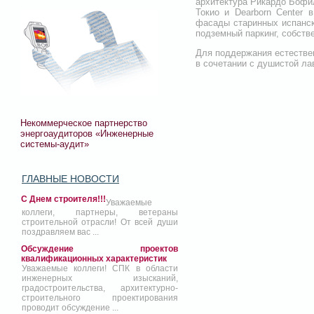
архитектура Рикардо Бофил
Токио и Dearborn Center 
фасады старинных испанск
подземный паркинг, собств
Для поддержания естестве
в сочетании с душистой ла
Некоммерческое партнерство
энергоаудиторов «Инженерные
системы-аудит»
ГЛАВНЫЕ НОВОСТИ
С Днем строителя!!!
Уважаемые
коллеги, партнеры, ветераны
строительной отрасли! От всей души
поздравляем вас ...
Обсуждение проектов
квалификационных характеристик
Уважаемые коллеги! СПК в области
инженерных изысканий,
градостроительства, архитектурно-
строительного проектирования
проводит обсуждение ...