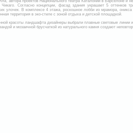
ла, автора проектов Национального театра Каталонии в Барселоне и неб
в Чикаго. Согласно концепции, фасад здания украшает 5 оттенков т
их улочек. В комплексе 4 этажа, роскошное лобби из мрамора, оникса
енная территория в эко-стиле с зоной отдыха и детской площадкой.
нной красоты ландшафта дизайнеры выбрали плавные световые линии и
вандой и мозаичной брусчаткой из натурального камня создают неповтор