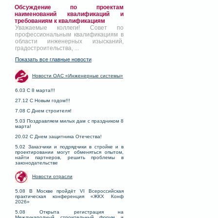
Обсуждение по проектам
наименований квалификаций и
требованиям к квалификациям
Уважаемые коллеги! Совет по
профессиональным квалификациям в
области инженерных изысканий,
градостроительства, ...
Показать все главные новости
Новости ОАС «Инженерные системы»
6.03 С 8 марта!!!
27.12 С Новым годом!!!
7.08 С Днем строителя!
5.03 Поздравляем милых дам с праздником 8
марта!
20.02 С Днем защитника Отечества!
5.02 Заказчики и подрядчики в стройке и в
проектировании могут обменяться опытом,
найти партнеров, решить проблемы в
законодательстве
Новости отрасли
5.08 В Москве пройдёт VI Всероссийская
практическая конференция «ЖКХ Конф
2026»
5.08 Открыта регистрация на
Международный строительный форум и