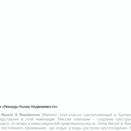
и «Рекорды Рынка Недвижимости»
 Resort & Residences
(Nedvex) элит-класса, расположенный в Адлер
редставлен в этой номинации. Миссия компании – создание простра
рта, эстетики и инвестиционной привлекательности. Volna Resort & Res
 постоянного проживания, где отдых у воды доступен круглогодично. 