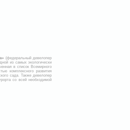
а»
(федеральный девелопер
одной из самых экологически
ченная в список Всемирного
тью комплексного развития
ского сада. Также девелопер
урорта со всей необходимой