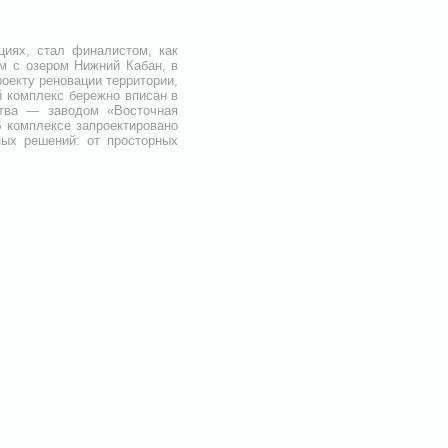
иях, стал финалистом, как
м с озером Нижний Кабан, в
роекту реновации территории,
й комплекс бережно вписан в
ства — заводом «Восточная
В комплексе запроектировано
ных решений: от просторных