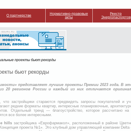
Нормативно-правовые
Реестр
О партнерстве
акты
Энергопаспортов
 ISGURU.RU
уальные проекты бьют рекорды
оекты бьют рекорды
имости» представляет лучшие проекты Премии 2023 года. В эт
из 20 регионов России и каждый из них отличается оригин
, что застройщики стараются предвидеть запросы покупателей и у
агают редкие форматы квартир, интересные планировочные, архитектур
нтов. Отдельный тренд —­ благоустройство, которое рассчитано на
ятся все более интересными.
e hills
застройщика «Еврофармакол», расположенный в районе Цветно
онцепция проекта №1». Это клубный дом управляющей компании Delta e