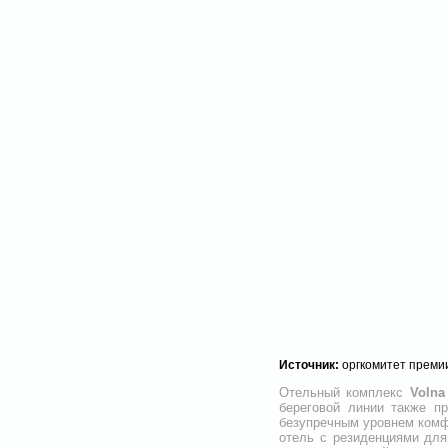
Источник:
оргкомитет преми
Отельный комплекс
Volna
береговой линии также п
безупречным уровнем комфо
отель с резиденциями для