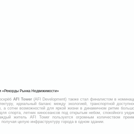
и «Рекорды Рынка Недвижимости»
боскрёб
AFI Tower
(AFI Development) также стал финалистом в номинац
тектуру, идеальный баланс между экологией, транспортной доступн
м, а сотни возможностей для яркой жизни в динамичном ритме большо
для спорта, летних киносеансов под открытым небом, спокойного уеди
аждый житель AFI Tower пользуется огромным количеством преим
 получая целую инфраструктуру города в одном здании.