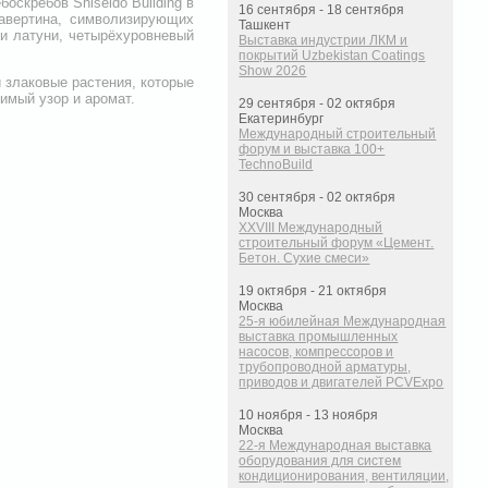
оскрёбов Shiseido Building в
16 сентября - 18 сентября
равертина, символизирующих
Ташкент
 и латуни, четырёхуровневый
Выставка индустрии ЛКМ и
покрытий Uzbekistan Coatings
Show 2026
 злаковые растения, которые
имый узор и аромат.
29 сентября - 02 октября
Екатеринбург
Международный строительный
форум и выставка 100+
TechnoBuild
30 сентября - 02 октября
Москва
XXVIII Международный
строительный форум «Цемент.
Бетон. Сухие смеси»
19 октября - 21 октября
Москва
25-я юбилейная Международная
выставка промышленных
насосов, компрессоров и
трубопроводной арматуры,
приводов и двигателей PCVExpo
10 ноября - 13 ноября
Москва
22-я Международная выставка
оборудования для систем
кондиционирования, вентиляции,