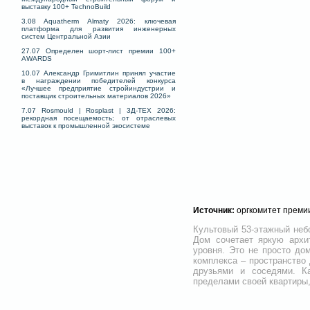
выставку 100+ TechnoBuild
3.08 Aquatherm Almaty 2026: ключевая
платформа для развития инженерных
систем Центральной Азии
27.07 Определен шорт-лист премии 100+
AWARDS
10.07 Александр Гримитлин принял участие
в награждении победителей конкурса
«Лучшее предприятие стройиндустрии и
поставщик строительных материалов 2026»
7.07 Rosmould | Rosplast | 3Д-ТЕХ 2026:
рекордная посещаемость; от отраслевых
выставок к промышленной экосистеме
Источник:
оргкомитет преми
Культовый 53-этажный не
Дом сочетает яркую архи
уровня. Это не просто до
комплекса – пространство 
друзьями и соседями. К
пределами своей квартиры,