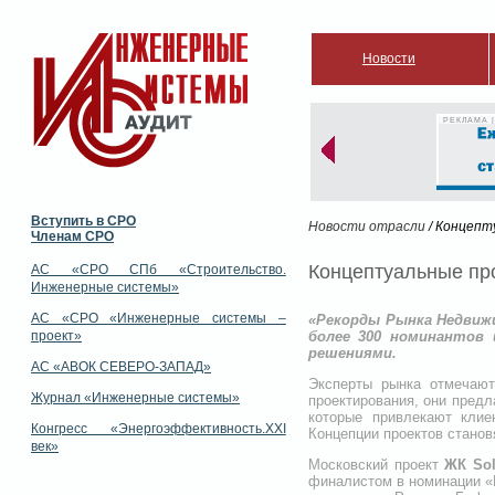
Новости
РЕКЛАМА |
Вступить в СРО
Новости отрасли
/ Концепт
Членам СРО
Концептуальные пр
АС «СРО СПб «Строительство.
Инженерные системы»
АС «СРО «Инженерные системы –
«Рекорды Рынка Недвиж
проект»
более 300 номинантов 
решениями.
АС «АВОК СЕВЕРО-ЗАПАД»
Эксперты рынка отмечают
Журнал «Инженерные системы»
проектирования, они предл
которые привлекают клие
Конгресс «Энергоэффективность.XXI
Концепции проектов станов
век»
Московский проект
ЖК Sol
финалистом в номинации «К