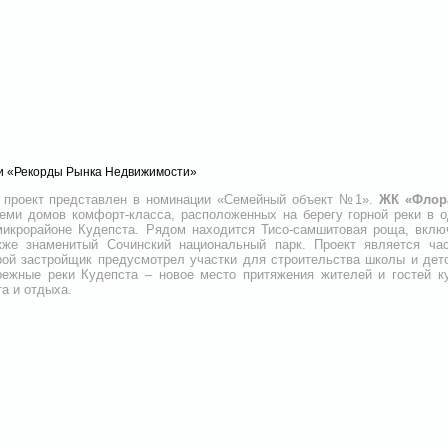
и «Рекорды Рынка Недвижимости»
 проект представлен в номинации «Семейный объект №1».
ЖК «Флор
семи домов комфорт-класса, расположенных на берегу горной реки в 
икрорайоне Кудепста. Рядом находится Тисо-самшитовая роща, вклю
е знаменитый Сочинский национальный парк. Проект является час
орой застройщик предусмотрел участки для строительства школы и дет
режные реки Кудепста – новое место притяжения жителей и гостей к
а и отдыха.