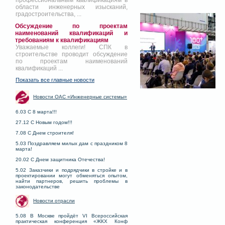
профессиональным квалификациям в
области инженерных изысканий,
градостроительства, ...
Обсуждение по проектам
наименований квалификаций и
требованиям к квалификациям
Уважаемые коллеги! СПК в
строительстве проводит обсуждение
по проектам наименований
квалификаций ...
Показать все главные новости
Новости ОАС «Инженерные системы»
6.03 С 8 марта!!!
27.12 С Новым годом!!!
7.08 С Днем строителя!
5.03 Поздравляем милых дам с праздником 8
марта!
20.02 С Днем защитника Отечества!
5.02 Заказчики и подрядчики в стройке и в
проектировании могут обменяться опытом,
найти партнеров, решить проблемы в
законодательстве
Новости отрасли
5.08 В Москве пройдёт VI Всероссийская
практическая конференция «ЖКХ Конф