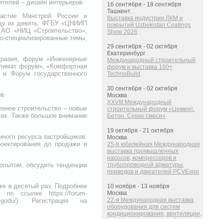
ителей – дизайн интерьеров.
16 сентября - 18 сентября
Ташкент
астие Минстрой России и
Выставка индустрии ЛКМ и
оду их девять: ФГБУ «ЦНИИП
покрытий Uzbekistan Coatings
 АО «НИЦ «Строительство»,
Show 2026
о-специализированные темы,
29 сентября - 02 октября
Екатеринбург
вразия, форум «Инженерные
Международный строительный
климат форум», «Комфортная
форум и выставка 100+
» и Форум государственного
TechnoBuild
30 сентября - 02 октября
в.
Москва
XXVIII Международный
леное строительство – новые
строительный форум «Цемент.
гих. Также большое внимание
Бетон. Сухие смеси»
19 октября - 21 октября
иного ресурса застройщиков.
Москва
роектирования до продажи и
25-я юбилейная Международная
выставка промышленных
насосов, компрессоров и
опытом, обсудить тенденции
трубопроводной арматуры,
приводов и двигателей PCVExpo
уже в десятый раз. Подробнее
10 ноября - 13 ноября
по ссылке https://forum-
Москва
22-я Международная выставка
v-2023-godu/). Регистрация на
оборудования для систем
кондиционирования, вентиляции,