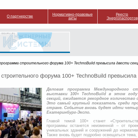
Нормативно-правовые
Реестр
О партнерстве
акты
Энергопаспортов
 ISGURU.RU
 программа строительного форума 100+ TechnoBuild превысила двести сек
строительного форума 100+ TechnoBuild превысила 
Деловая программа Международного с
выставки 100+ TechnoBuild в этом год
секций, ожидается рекордное количество 
Это самый крупный показатель среди п
стране. Событие вновь будет идти четыре
Екатеринбург-Экспо.
Главой темой 100+ станет «Строительств
программы останется неизменной – от проек
уникальных зданий и сооружений до нормативн
Также вновь будет подробно освещаться тема,