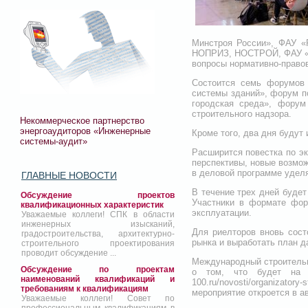
Минстроя России», ФАУ 
НОПРИЗ, НОСТРОЙ, ФАУ «ФЦ
вопросы нормативно-правов
Состоится семь форумов 
системы зданий», форум п
городская среда», форум 
строительного надзора.
Некоммерческое партнерство
энергоаудиторов «Инженерные
Кроме того, два дня будут
системы-аудит»
Расширится повестка по эк
перспективы, новые возмож
в деловой программе уделя
ГЛАВНЫЕ НОВОСТИ
В течение трех дней буде
Обсуждение проектов
Участники в формате фор
квалификационных характеристик
эксплуатации.
Уважаемые коллеги! СПК в области
инженерных изысканий,
Для риелторов вновь сост
градостроительства, архитектурно-
рынка и выработать план д
строительного проектирования
проводит обсуждение ...
Международный строительны
Обсуждение по проектам
о том, что будет на вы
наименований квалификаций и
100.ru/novosti/organizatory
требованиям к квалификациям
мероприятие откроется в ав
Уважаемые коллеги! Совет по