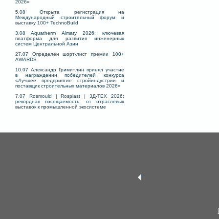
2026»
5.08 Открыта регистрация на
Международный строительный форум и
выставку 100+ TechnoBuild
3.08 Aquatherm Almaty 2026: ключевая
платформа для развития инженерных
систем Центральной Азии
27.07 Определен шорт-лист премии 100+
AWARDS
10.07 Александр Гримитлин принял участие
в награждении победителей конкурса
«Лучшее предприятие стройиндустрии и
поставщик строительных материалов 2026»
7.07 Rosmould | Rosplast | 3Д-ТЕХ 2026:
рекордная посещаемость; от отраслевых
выставок к промышленной экосистеме