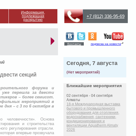
Информация,
+7 (812) 336-95-69
подлежащая
раскрытию
Контакты
подписка на новости
ций
Сегодня, 7 августа
(Нет мероприятий)
двести секций
Ближайшие мероприятия
троительного форума и
у уже перешла за двести
02 сентября - 04 сентября
спикеров – более семисот.
Алматы
рофильных мероприятий в
18-я Международная выставка
 дня – с 3 по 6 октября в
бытового и промышленного
оборудования для отопления,
водоснабжения, сантехники,
о человечности». Основа
кондиционирования и
тирования и строительства
вентиляции Aquatherm Almaty
ого регулирования отрасли.
2026
 которая впервые прозвучала