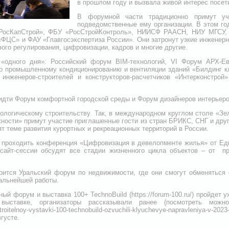
в прошлом году и вызвала живой интерес посет
В форумной части традиционно примут уч
подведомственные ему организации. В этом г
«РосКапСтрой», ФБУ «РосСтройКонтроль», НИИСФ РААСН, НИУ МГСУ,
С» и ФАУ «Главгосэкспертиза России». Они затронут узкие инженерн
ого регулирования, цифровизации, кадров и многие другие.
«одного дня»: Российский форум BIM-технологий, VI Форум АРХ-Е
о промышленному кондиционированию и вентиляции зданий «Билдинг 
инженеров-строителей и конструкторов-расчетчиков «Интерконстрой
 идти Форум комфортной городской среды и Форум дизайнеров интерьеро
ологическому строительству. Так, в международном круглом столе «Зе
ности» примут участие приглашенные гости из стран БРИКС, СНГ и дру
т теме развития курортных и рекреационных территорий в России.
т проходить конференция «Цифровизация в девелопменте жилья» от Ед
сайт-сессии обсудят все стадии жизненного цикла объектов – от п
оится Уральский форум по недвижимости, где они смогут обменяться 
альнейшей работы.
й форум и выставка 100+ TechnoBuild (https://forum-100.ru/) пройдет 
ставке, организаторы рассказывали ранее (посмотреть можно 
-stroitelnoy-vystavki-100-technobuild-ozvuchili-klyuchevye-napravleniya-
густе.