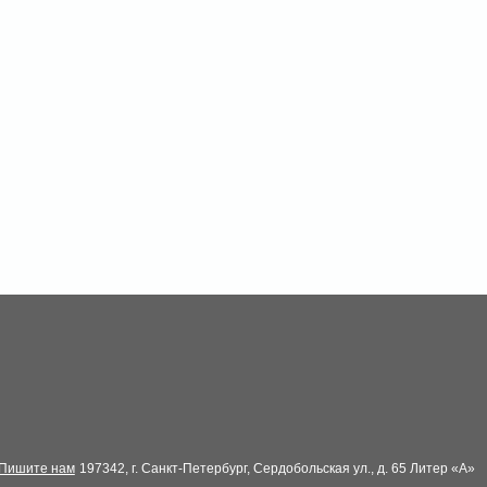
Пишите нам
197342, г. Санкт-Петербург, Сердобольская ул., д. 65 Литер «А»