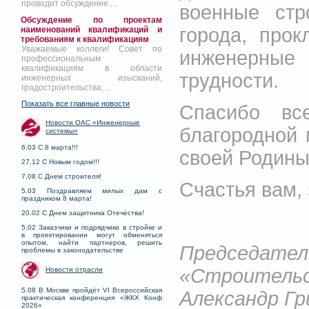
проводит обсуждение ...
военные стр
Обсуждение по проектам
города, прок
наименований квалификаций и
требованиям к квалификациям
Уважаемые коллеги! Совет по
инженерные
профессиональным
квалификациям в области
трудности.
инженерных изысканий,
градостроительства, ...
Показать все главные новости
Спасибо вс
Новости ОАС «Инженерные
благородной 
системы»
6.03 С 8 марта!!!
своей Родины
27.12 С Новым годом!!!
7.08 С Днем строителя!
Счастья вам, 
5.03 Поздравляем милых дам с
праздником 8 марта!
20.02 С Днем защитника Отечества!
5.02 Заказчики и подрядчики в стройке и
в проектировании могут обменяться
опытом, найти партнеров, решить
Председа
проблемы в законодательстве
«Строител
Новости отрасли
5.08 В Москве пройдёт VI Всероссийская
Александр Г
практическая конференция «ЖКХ Конф
2026»