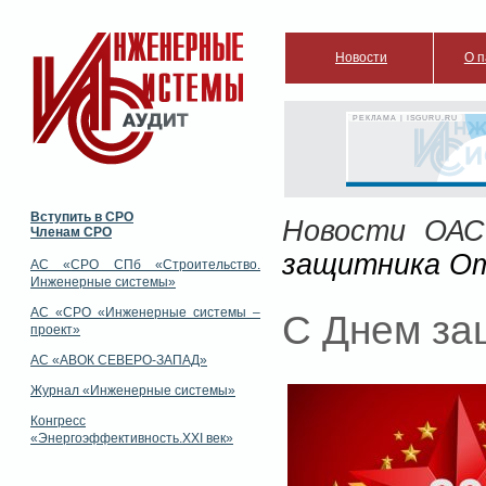
Новости
О п
РЕКЛАМА | ISGURU.RU
Вступить в СРО
Новости ОАС
Членам СРО
защитника От
АС «СРО СПб «Строительство.
Инженерные системы»
АС «СРО «Инженерные системы –
С Днем за
проект»
АС «АВОК СЕВЕРО-ЗАПАД»
Журнал «Инженерные системы»
Конгресс
«Энергоэффективность.XXI век»