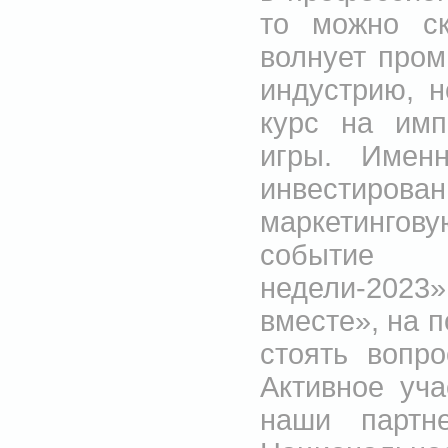
то можно ск
волнует пром
индустрию, н
курс на имп
игры. Имен
инвестир
маркетингов
событие 
недели-2023
вместе», на п
стоять вопр
Активное уч
наши партн