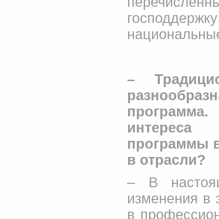
перечисленн
господдерж
национальны
– Традици
разнообра
программа
интереса
программы в
в отрасли?
– В настоя
изменения в 
в профессион