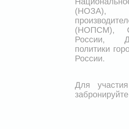
Национально
(НОЗА), 
производит
(НОПСМ), 
России, Де
политики гор
России.
Для участия
забронируйте