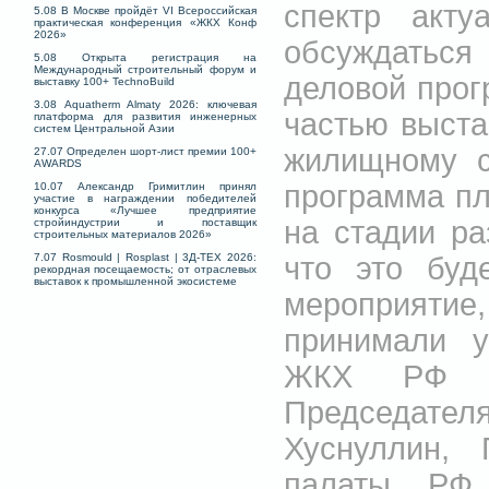
спектр акту
5.08 В Москве пройдёт VI Всероссийская
практическая конференция «ЖКХ Конф
2026»
обсуждаться
5.08 Открыта регистрация на
Международный строительный форум и
деловой прог
выставку 100+ TechnoBuild
3.08 Aquatherm Almaty 2026: ключевая
частью выста
платформа для развития инженерных
систем Центральной Азии
жилищному с
27.07 Определен шорт-лист премии 100+
AWARDS
программа пл
10.07 Александр Гримитлин принял
участие в награждении победителей
конкурса «Лучшее предприятие
на стадии ра
стройиндустрии и поставщик
строительных материалов 2026»
что это буд
7.07 Rosmould | Rosplast | 3Д-ТЕХ 2026:
рекордная посещаемость; от отраслевых
выставок к промышленной экосистеме
мероприятие
принимали у
ЖКХ РФ Ир
Председат
Хуснуллин, 
палаты РФ 