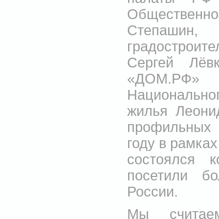
Общественно
Степашин,
градостроит
Сергей Лёв
«ДОМ.РФ» 
Национальн
жилья Леони
профильных 
году в рамка
состоялся 
посетили б
России.
Мы считае