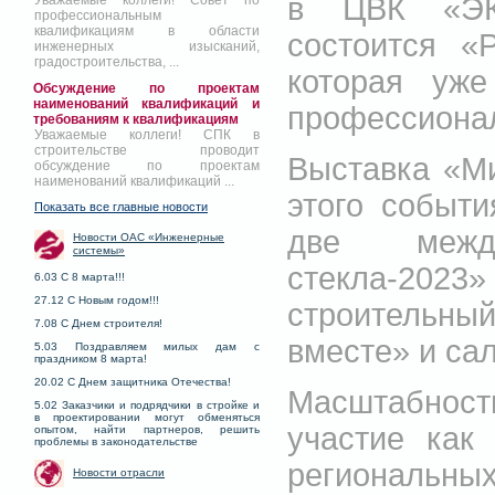
в ЦВК «ЭК
Уважаемые коллеги! Совет по
профессиональным
квалификациям в области
состоится «
инженерных изысканий,
градостроительства, ...
которая уж
Обсуждение по проектам
наименований квалификаций и
профессионал
требованиям к квалификациям
Уважаемые коллеги! СПК в
строительстве проводит
Выставка «Ми
обсуждение по проектам
наименований квалификаций ...
этого событ
Показать все главные новости
две межд
Новости ОАС «Инженерные
системы»
стекла-202
6.03 С 8 марта!!!
27.12 С Новым годом!!!
строительны
7.08 С Днем строителя!
вместе» и са
5.03 Поздравляем милых дам с
праздником 8 марта!
20.02 С Днем защитника Отечества!
Масштабно
5.02 Заказчики и подрядчики в стройке и
в проектировании могут обменяться
участие как
опытом, найти партнеров, решить
проблемы в законодательстве
региональн
Новости отрасли