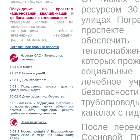
проводит обсуждение ...
ресурсом 30
Обсуждение по проектам
наименований квалификаций и
улицах Погр
требованиям к квалификациям
Уважаемые коллеги! Совет по
профессиональным
проспекте 
квалификациям в области
инженерных изысканий,
обеспечит
градостроительства, ...
Показать все главные новости
теплоснабже
Новости ОАС «Инженерные
которых прож
системы»
6.03 С 8 марта!!!
социальные 
27.12 С Новым годом!!!
лечебное уч
7.08 С Днем строителя!
5.03 Поздравляем милых дам с
безопасности
праздником 8 марта!
20.02 С Днем защитника Отечества!
трубопрово
5.02 Заказчики и подрядчики в стройке и
в проектировании могут обменяться
каналах с ги
опытом, найти партнеров, решить
проблемы в законодательстве
Новости отрасли
После перек
5.08 В Москве пройдёт VI Всероссийская
Сосновой П
практическая конференция «ЖКХ Конф
2026»