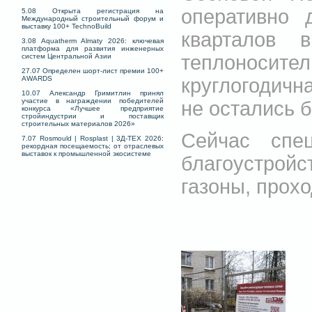
оперативно 
5.08 Открыта регистрация на
Международный строительный форум и
выставку 100+ TechnoBuild
кварталов 
3.08 Aquatherm Almaty 2026: ключевая
платформа для развития инженерных
теплоноси
систем Центральной Азии
27.07 Определен шорт-лист премии 100+
круглогодичн
AWARDS
10.07 Александр Гримитлин принял
участие в награждении победителей
не остались б
конкурса «Лучшее предприятие
стройиндустрии и поставщик
строительных материалов 2026»
Сейчас спе
7.07 Rosmould | Rosplast | 3Д-ТЕХ 2026:
рекордная посещаемость; от отраслевых
выставок к промышленной экосистеме
благоустрой
газоны, прох