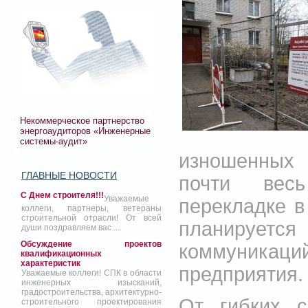
Некоммерческое партнерство
энергоаудиторов «Инженерные
системы-аудит»
изношенных 
ГЛАВНЫЕ НОВОСТИ
почти вес
С Днем строителя!!!
Уважаемые
перекладке в 
коллеги, партнеры, ветераны
строительной отрасли! От всей
планируе
души поздравляем вас ...
Обсуждение проектов
коммуника
квалификационных
характеристик
предприятия.
Уважаемые коллеги! СПК в области
инженерных изысканий,
градостроительства, архитектурно-
От гибких с
строительного проектирования