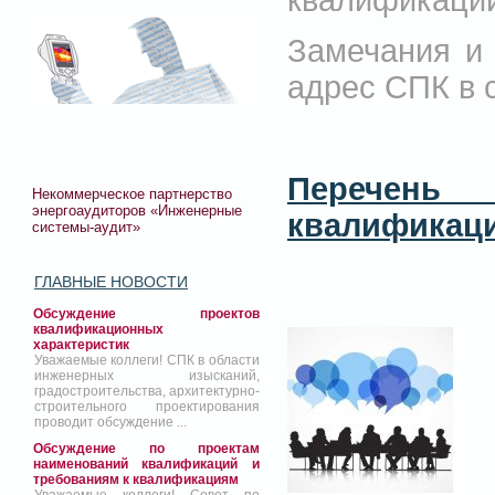
квалификаций
Замечания и
адрес СПК в 
Перечень
Некоммерческое партнерство
энергоаудиторов «Инженерные
квалификаци
системы-аудит»
ГЛАВНЫЕ НОВОСТИ
Обсуждение проектов
квалификационных
характеристик
Уважаемые коллеги! СПК в области
инженерных изысканий,
градостроительства, архитектурно-
строительного проектирования
проводит обсуждение ...
Обсуждение по проектам
наименований квалификаций и
требованиям к квалификациям