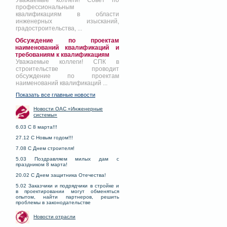
Уважаемые коллеги! Совет по
профессиональным
квалификациям в области
инженерных изысканий,
градостроительства, ...
Обсуждение по проектам
наименований квалификаций и
требованиям к квалификациям
Уважаемые коллеги! СПК в
строительстве проводит
обсуждение по проектам
наименований квалификаций ...
Показать все главные новости
Новости ОАС «Инженерные
системы»
6.03 С 8 марта!!!
27.12 С Новым годом!!!
7.08 С Днем строителя!
5.03 Поздравляем милых дам с
праздником 8 марта!
20.02 С Днем защитника Отечества!
5.02 Заказчики и подрядчики в стройке и
в проектировании могут обменяться
опытом, найти партнеров, решить
проблемы в законодательстве
Новости отрасли