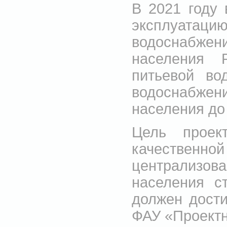
В 2021 году 
эксплуатац
водоснабжен
населения Р
питьевой во
водоснабж
населения до
Цель проек
качественн
централизо
населения с
должен дости
ФАУ «Проектн