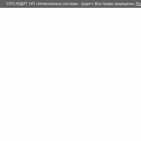
СРО АУДИТ: НП «Инженерные системы - аудит» Все права защищены.
По