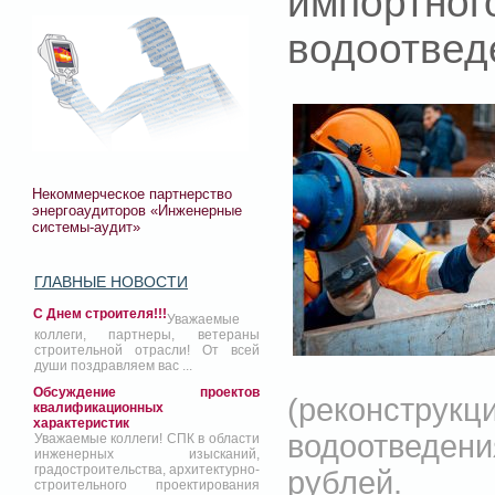
импортн
водоотвед
Некоммерческое партнерство
энергоаудиторов «Инженерные
системы-аудит»
ГЛАВНЫЕ НОВОСТИ
С Днем строителя!!!
Уважаемые
коллеги, партнеры, ветераны
строительной отрасли! От всей
души поздравляем вас ...
Обсуждение проектов
(реконструк
квалификационных
характеристик
водоотведе
Уважаемые коллеги! СПК в области
инженерных изысканий,
градостроительства, архитектурно-
рублей.
строительного проектирования