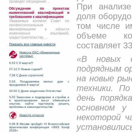
проводит обсуждение ...
При анализе
Обсуждение по проектам
наименований квалификаций и
доля оборудо
требованиям к квалификациям
Уважаемые коллеги! Совет по
том числе и
профессиональным
квалификациям в области
объеме ко
инженерных изысканий,
градостроительства, ...
составляет 3
Показать все главные новости
Новости ОАС «Инженерные
«В новых 
системы»
6.03 С 8 марта!!!
подрядным о
27.12 С Новым годом!!!
на новые ры
7.08 С Днем строителя!
5.03 Поздравляем милых дам с
праздником 8 марта!
техники. По
20.02 С Днем защитника Отечества!
день порядк
5.02 Заказчики и подрядчики в стройке и
в проектировании могут обменяться
опытом, найти партнеров, решить
основном у 
проблемы в законодательстве
некоторой ч
Новости отрасли
установилис
5.08 В Москве пройдёт VI Всероссийская
практическая конференция «ЖКХ Конф
2026»