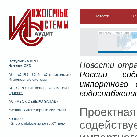
Новости
О п
РЕКЛАМА | ISGURU.RU
Вступить в СРО
Новости отр
Членам СРО
России со
АС «СРО СПб «Строительство.
Инженерные системы»
импортного 
АС «СРО «Инженерные системы –
водоснабжени
проект»
АС «АВОК СЕВЕРО-ЗАПАД»
Проектная
Журнал «Инженерные системы»
Конгресс
содейств
«Энергоэффективность.XXI век»