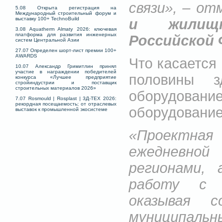
связи», – о
5.08 Открыта регистрация на
Международный строительный форум и
выставку 100+ TechnoBuild
и жилищно
3.08 Aquatherm Almaty 2026: ключевая
платформа для развития инженерных
Российской 
систем Центральной Азии
27.07 Определен шорт-лист премии 100+
AWARDS
Что касается
10.07 Александр Гримитлин принял
участие в награждении победителей
половины з
конкурса «Лучшее предприятие
стройиндустрии и поставщик
строительных материалов 2026»
оборудовани
7.07 Rosmould | Rosplast | 3Д-ТЕХ 2026:
рекордная посещаемость; от отраслевых
оборудование
выставок к промышленной экосистеме
«Проектная
ежедневно
регионами,
работу с 
оказывая с
муниципальн