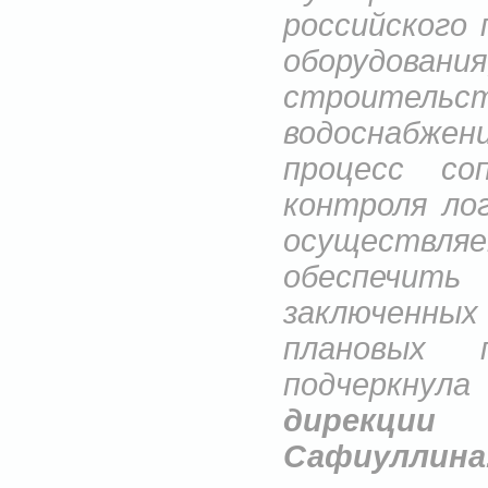
российского
оборудов
строительс
водоснабже
процесс со
контроля ло
осуществля
обеспечит
заключенны
плановых 
подчеркн
дирекции
Сафиуллина