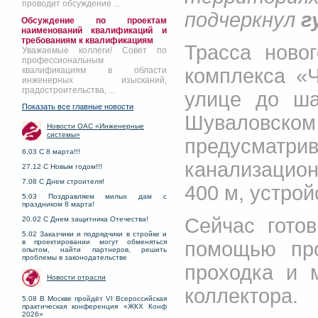
проводит обсуждение ...
подчеркнул
г
Обсуждение по проектам
наименований квалификаций и
требованиям к квалификациям
Трасса ново
Уважаемые коллеги! Совет по
профессиональным
комплекса «
квалификациям в области
инженерных изысканий,
градостроительства, ...
улице до ша
Показать все главные новости
Шуваловс
Новости ОАС «Инженерные
системы»
предусма
6.03 С 8 марта!!!
канализацио
27.12 С Новым годом!!!
7.08 С Днем строителя!
400 м, устрой
5.03 Поздравляем милых дам с
праздником 8 марта!
Сейчас гото
20.02 С Днем защитника Отечества!
5.02 Заказчики и подрядчики в стройке и
помощью про
в проектировании могут обменяться
опытом, найти партнеров, решить
проблемы в законодательстве
проходка и 
Новости отрасли
коллектора.
5.08 В Москве пройдёт VI Всероссийская
практическая конференция «ЖКХ Конф
2026»