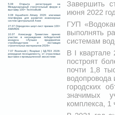
Завершить с
5.08 Открыта регистрация на
Международный строительный форум и
июня 2022 год
выставку 100+ TechnoBuild
3.08 Aquatherm Almaty 2026: ключевая
платформа для развития инженерных
систем Центральной Азии
ГУП «Водока
27.07 Определен шорт-лист премии 100+
AWARDS
выполнять р
10.07 Александр Гримитлин принял
участие в награждении победителей
системам вод
конкурса «Лучшее предприятие
стройиндустрии и поставщик
строительных материалов 2026»
В I квартале
7.07 Rosmould | Rosplast | 3Д-ТЕХ 2026:
рекордная посещаемость; от отраслевых
выставок к промышленной экосистеме
построят бол
почти 1,8 ты
водопровода 
городских о
значимых у
комплекса, 1