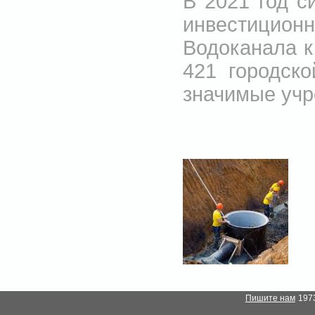
В 2021 год 
инвестицио
Водоканала 
421 городск
значимые учр
Пишите нам
1973