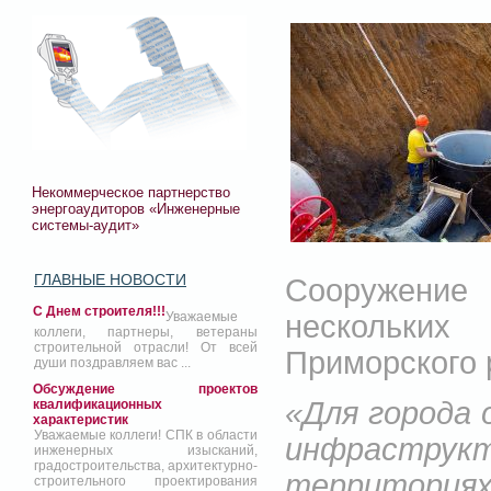
Некоммерческое партнерство
энергоаудиторов «Инженерные
системы-аудит»
ГЛАВНЫЕ НОВОСТИ
Сооружение 
С Днем строителя!!!
нескольки
Уважаемые
коллеги, партнеры, ветераны
строительной отрасли! От всей
Приморского 
души поздравляем вас ...
Обсуждение проектов
«Для города 
квалификационных
характеристик
Уважаемые коллеги! СПК в области
инфраструкт
инженерных изысканий,
градостроительства, архитектурно-
территория
строительного проектирования