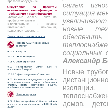
проводит обсуждение ...
самых изно
Обсуждение по проектам
наименований квалификаций и
ситуация ме
требованиям к квалификациям
Уважаемые коллеги! Совет по
увеличивают
профессиональным
квалификациям в области
новые тех
инженерных изысканий,
градостроительства, ...
обеспечит
Показать все главные новости
теплосна
Новости ОАС «Инженерные
системы»
социальных 
6.03 С 8 марта!!!
27.12 С Новым годом!!!
Александр Б
7.08 С Днем строителя!
5.03 Поздравляем милых дам с
Новые трубо
праздником 8 марта!
20.02 С Днем защитника Отечества!
дистанционн
5.02 Заказчики и подрядчики в стройке и
в проектировании могут обменяться
опытом, найти партнеров, решить
изоляции.
проблемы в законодательстве
теплоснабжен
Новости отрасли
домов, дет
5.08 В Москве пройдёт VI Всероссийская
практическая конференция «ЖКХ Конф
2026»