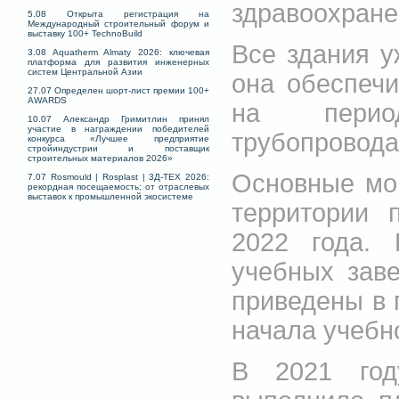
здравоохране
5.08 Открыта регистрация на
Международный строительный форум и
выставку 100+ TechnoBuild
Все здания у
3.08 Aquatherm Almaty 2026: ключевая
платформа для развития инженерных
систем Центральной Азии
она обеспечи
27.07 Определен шорт-лист премии 100+
AWARDS
на период
10.07 Александр Гримитлин принял
участие в награждении победителей
трубопровода
конкурса «Лучшее предприятие
стройиндустрии и поставщик
строительных материалов 2026»
Основные мо
7.07 Rosmould | Rosplast | 3Д-ТЕХ 2026:
рекордная посещаемость; от отраслевых
выставок к промышленной экосистеме
территории 
2022 года. 
учебных заве
приведены в 
начала учебно
В 2021 год