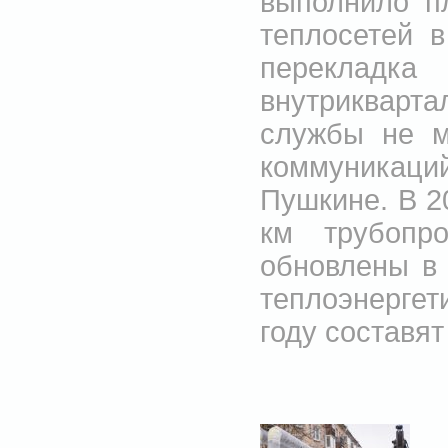
выполнило п
теплосетей 
переклад
внутрикварт
службы не м
коммуника
Пушкине. В 2
км трубопр
обновлены в
теплоэнерге
году составят