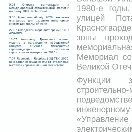
5.08 Открыта регистрация на
1980-е годы
Международный строительный форум и
выставку 100+ TechnoBuild
улицей По
3.08 Aquatherm Almaty 2026: ключевая
платформа для развития инженерных
систем Центральной Азии
Красногварде
27.07 Определен шорт-лист премии 100+
AWARDS
зоны прохо
10.07 Александр Гримитлин принял
участие в награждении победителей
мемориальн
конкурса «Лучшее предприятие
стройиндустрии и поставщик
строительных материалов 2026»
Мемориал со
7.07 Rosmould | Rosplast | 3Д-ТЕХ 2026:
рекордная посещаемость; от отраслевых
Великой Отеч
выставок к промышленной экосистеме
Функции з
строительн
подведомств
инженерн
«Управлени
электрическ