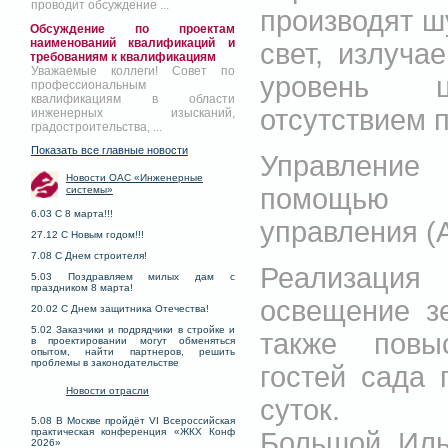
проводит обсуждение ...
производят ш
Обсуждение по проектам
наименований квалификаций и
свет, излуча
требованиям к квалификациям
Уважаемые коллеги! Совет по
уровень цв
профессиональным
квалификациям в области
отсутствием п
инженерных изысканий,
градостроительства, ...
Показать все главные новости
Управление
Новости ОАС «Инженерные
помощью а
системы»
6.03 С 8 марта!!!
управления (
27.12 С Новым годом!!!
7.08 С Днем строителя!
Реализация
5.03 Поздравляем милых дам с
праздником 8 марта!
освещение з
20.02 С Днем защитника Отечества!
5.02 Заказчики и подрядчики в стройке и
также повы
в проектировании могут обменяться
опытом, найти партнеров, решить
проблемы в законодательстве
гостей сада 
Новости отрасли
суток.
5.08 В Москве пройдёт VI Всероссийская
практическая конференция «ЖКХ Конф
Большой Иль
2026»