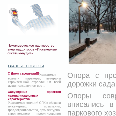
Некоммерческое партнерство
энергоаудиторов «Инженерные
системы-аудит»
ГЛАВНЫЕ НОВОСТИ
Опора с про
С Днем строителя!!!
Уважаемые
коллеги, партнеры, ветераны
дорожки сада
строительной отрасли! От всей
души поздравляем вас ...
Обсуждение проектов
Опоры совр
квалификационных
характеристик
вписались в
Уважаемые коллеги! СПК в области
инженерных изысканий,
градостроительства, архитектурно-
паркового хо
строительного проектирования