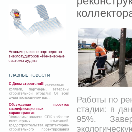
реконс
коллектор
Некоммерческое партнерство
энергоаудиторов «Инженерные
системы-аудит»
ГЛАВНЫЕ НОВОСТИ
С Днем строителя!!!
Уважаемые
коллеги, партнеры, ветераны
строительной отрасли! От всей
Работы по ре
души поздравляем вас ...
Обсуждение проектов
стадии: в д
квалификационных
характеристик
95%. Завер
Уважаемые коллеги! СПК в области
инженерных изысканий,
градостроительства, архитектурно-
экологическу
строительного проектирования