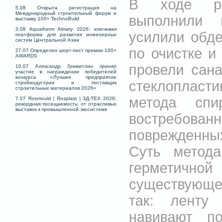
В ходе ра
5.08 Открыта регистрация на
Международный строительный форум и
выполнили 
выставку 100+ TechnoBuild
3.08 Aquatherm Almaty 2026: ключевая
усилили обде
платформа для развития инженерных
систем Центральной Азии
по очистке и
27.07 Определен шорт-лист премии 100+
AWARDS
провели сан
10.07 Александр Гримитлин принял
участие в награждении победителей
конкурса «Лучшее предприятие
стеклоплас
стройиндустрии и поставщик
строительных материалов 2026»
метода сп
7.07 Rosmould | Rosplast | 3Д-ТЕХ 2026:
рекордная посещаемость; от отраслевых
выставок к промышленной экосистеме
востребован
поврежденны
Суть метода
герметичн
существующег
так: ленту
навивают п