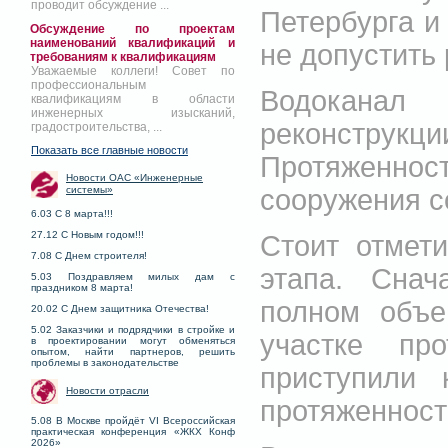
проводит обсуждение ...
Петербурга и 
Обсуждение по проектам
наименований квалификаций и
не допустить
требованиям к квалификациям
Уважаемые коллеги! Совет по
профессиональным
Водокана
квалификациям в области
инженерных изысканий,
реконстру
градостроительства, ...
Показать все главные новости
Протяженно
Новости ОАС «Инженерные
сооружения с
системы»
6.03 С 8 марта!!!
27.12 С Новым годом!!!
Стоит отмет
7.08 С Днем строителя!
этапа. Снач
5.03 Поздравляем милых дам с
праздником 8 марта!
полном объе
20.02 С Днем защитника Отечества!
5.02 Заказчики и подрядчики в стройке и
участке пр
в проектировании могут обменяться
опытом, найти партнеров, решить
проблемы в законодательстве
приступили 
Новости отрасли
протяженност
5.08 В Москве пройдёт VI Всероссийская
практическая конференция «ЖКХ Конф
2026»