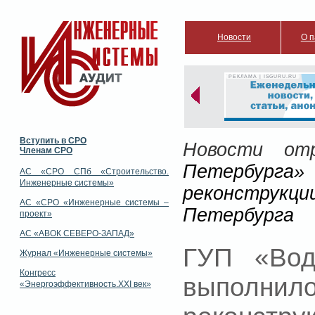
Новости
О п
РЕКЛАМА | ISGURU.RU
Вступить в СРО
Новости отр
Членам СРО
Петербург
АС «СРО СПб «Строительство.
Инженерные системы»
реконструкци
АС «СРО «Инженерные системы –
Петербурга
проект»
АС «АВОК СЕВЕРО-ЗАПАД»
ГУП «Вод
Журнал «Инженерные системы»
Конгресс
выполн
«Энергоэффективность.XXI век»