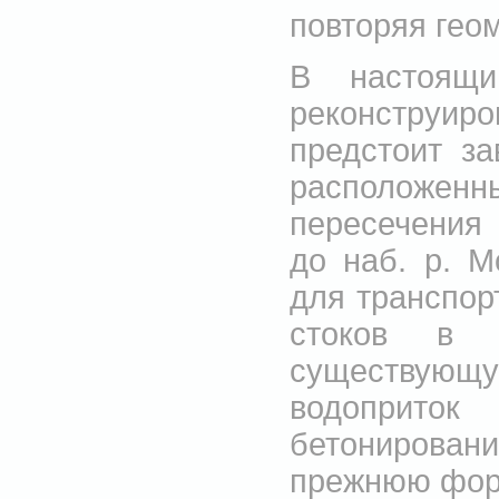
повторяя гео
В настоящ
реконструи
предстоит з
расположенны
пересечения 
до наб. р. М
для транспор
стоков в к
существующу
водоприток
бетонирован
прежнюю фор