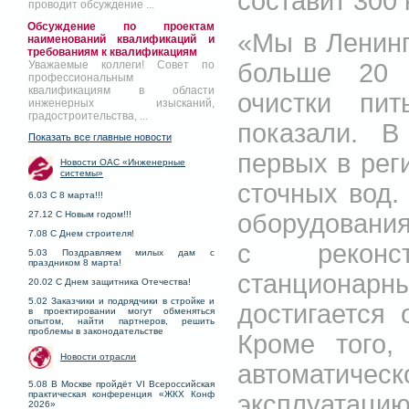
составит 300 
проводит обсуждение ...
Обсуждение по проектам
«Мы в Ленинг
наименований квалификаций и
требованиям к квалификациям
больше 20 
Уважаемые коллеги! Совет по
профессиональным
квалификациям в области
очистки пи
инженерных изысканий,
градостроительства, ...
показали. В
Показать все главные новости
первых в рег
Новости ОАС «Инженерные
системы»
сточных вод.
6.03 С 8 марта!!!
оборудования
27.12 С Новым годом!!!
7.08 С Днем строителя!
с реконст
5.03 Поздравляем милых дам с
праздником 8 марта!
станциона
20.02 С Днем защитника Отечества!
5.02 Заказчики и подрядчики в стройке и
достигается
в проектировании могут обменяться
опытом, найти партнеров, решить
проблемы в законодательстве
Кроме того,
Новости отрасли
автоматиче
5.08 В Москве пройдёт VI Всероссийская
практическая конференция «ЖКХ Конф
эксплуатаци
2026»