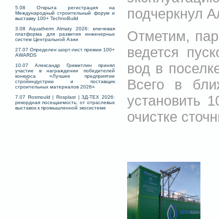
5.08 Открыта регистрация на
подчеркнул А
Международный строительный форум и
выставку 100+ TechnoBuild
3.08 Aquatherm Almaty 2026: ключевая
Отметим, пар
платформа для развития инженерных
систем Центральной Азии
ведется пуск
27.07 Определен шорт-лист премии 100+
AWARDS
вод в поселк
10.07 Александр Гримитлин принял
участие в награждении победителей
конкурса «Лучшее предприятие
Всего в бли
стройиндустрии и поставщик
строительных материалов 2026»
установить 1
7.07 Rosmould | Rosplast | 3Д-ТЕХ 2026:
рекордная посещаемость; от отраслевых
выставок к промышленной экосистеме
очистке сточн