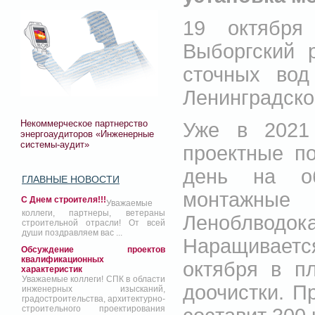
19 октября
Выборгский 
сточных вод
Ленинградско
Некоммерческое партнерство
Уже в 2021
энергоаудиторов «Инженерные
системы-аудит»
проектные п
день на об
ГЛАВНЫЕ НОВОСТИ
монтажны
С Днем строителя!!!
Уважаемые
коллеги, партнеры, ветераны
Леноблводок
строительной отрасли! От всей
души поздравляем вас ...
Наращиваетс
Обсуждение проектов
квалификационных
октября в п
характеристик
Уважаемые коллеги! СПК в области
доочистки. П
инженерных изысканий,
градостроительства, архитектурно-
строительного проектирования