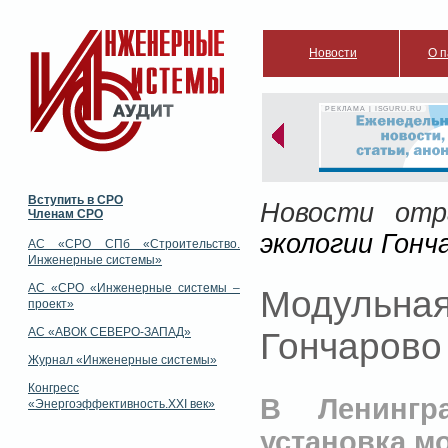
Новости
О п
РЕКЛАМА | ISGURU.RU
Вступить в СРО
Новости отр
Членам СРО
экологии Гонч
АС «СРО СПб «Строительство.
Инженерные системы»
АС «СРО «Инженерные системы –
Модульна
проект»
АС «АВОК СЕВЕРО-ЗАПАД»
Гончарово
Журнал «Инженерные системы»
Конгресс
В Ленингр
«Энергоэффективность.XXI век»
установка м