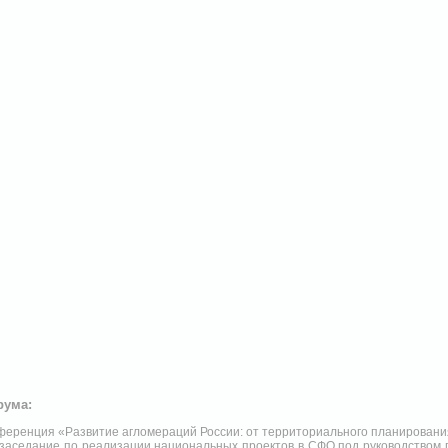
рума:
нференция «Развитие агломераций России: от территориального планировани
заседание по реализации национальных проектов в СФО под руководством