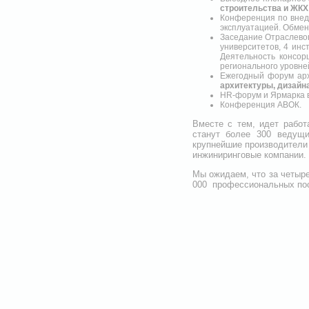
строительства и ЖКХ
Конференция по вне
эксплуатацией. Обмен
Заседание Отраслевог
университетов, 4 ин
Деятельность консор
регионального уровне
Ежегодный форум арх
архитектуры, дизайна
HR-форум и Ярмарка в
Конференция АВОК.
Вместе с тем, идет работ
станут более 300 ведущи
крупнейшие производители 
инжиниринговые компании.
Мы ожидаем, что за четыр
000 профессиональных пос