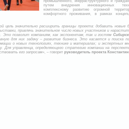
промышленного, инфраструктурного и граждан
путем внедрения инновационных техн
комплексному развитию огромной терри
комфортного проживания, в рамках концеп
ой цель значительно расширить границы проекта: добавить новые б
ыставки, привлечь значительное число новых участников и нарасти
. Это позволит компаниям, как экспонентам, так и гостям
Сибирс
ную для них задачу – развитие бизнеса. Это касается и поиска па
мации о новых технологиях, технике и материалах; и экспертных м
у. Для управленца, определяющего стратегию компании на перспект
твовать его запросам»
, – говорит
руководитель проекта Константин