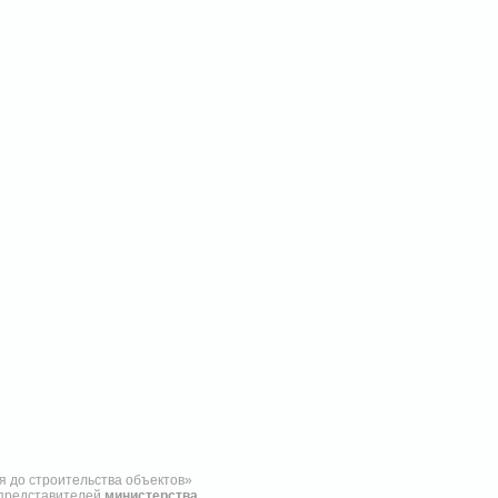
я до строительства объектов»
 представителей
министерства