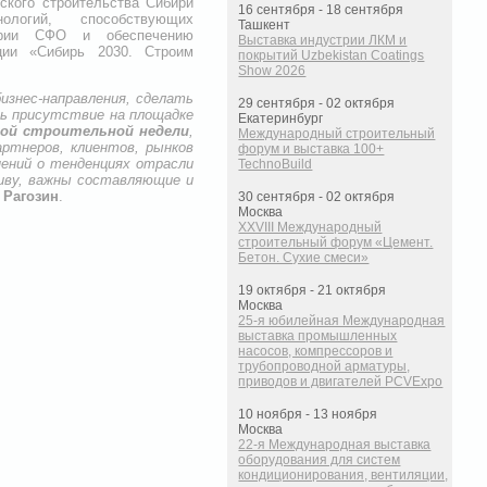
ского строительства Сибири
16 сентября - 18 сентября
ологий, способствующих
Ташкент
тории СФО и обеспечению
Выставка индустрии ЛКМ и
ции «Сибирь 2030. Строим
покрытий Uzbekistan Coatings
Show 2026
изнес-направления, сделать
29 сентября - 02 октября
ть присутствие на площадке
Екатеринбург
кой строительной недели
,
Международный строительный
ртнеров, клиентов, рынков
форум и выставка 100+
нений о тенденциях отрасли
TechnoBuild
иву, важны составляющие и
 Рагозин
.
30 сентября - 02 октября
Москва
XXVIII Международный
строительный форум «Цемент.
Бетон. Сухие смеси»
19 октября - 21 октября
Москва
25-я юбилейная Международная
выставка промышленных
насосов, компрессоров и
трубопроводной арматуры,
приводов и двигателей PCVExpo
10 ноября - 13 ноября
Москва
22-я Международная выставка
оборудования для систем
кондиционирования, вентиляции,