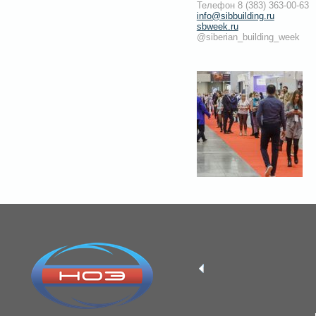
Телефон 8 (383) 363-00-63
info@sibbuilding.ru
sbweek.ru
@siberian_building_week