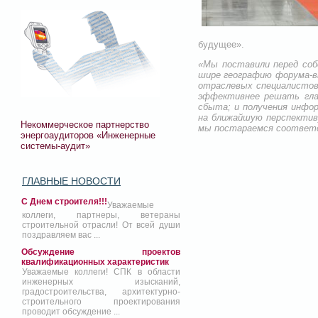
будущее».
«Мы поставили перед соб
шире географию форума-в
отраслевых специалистов
эффективнее решать глав
сбыта; и получения инфор
на ближайшую перспектив
Некоммерческое партнерство
мы постараемся соответс
энергоаудиторов «Инженерные
системы-аудит»
ГЛАВНЫЕ НОВОСТИ
С Днем строителя!!!
Уважаемые
коллеги, партнеры, ветераны
строительной отрасли! От всей души
поздравляем вас ...
Обсуждение проектов
квалификационных характеристик
Уважаемые коллеги! СПК в области
инженерных изысканий,
градостроительства, архитектурно-
строительного проектирования
проводит обсуждение ...