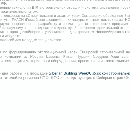
 РФ.
дрению технологий
BIM
в строительной отрасли – система управления проек
 практическим опытом.
о консорциума «Строительство и архитектура». Соглашение объединяет 7 в
ститута, РААСН (Российская академия архитектуры и строительных наук)
циума направлена на разработку и реализацию стратегических программ 
й по научному сопровождению и кадровому обеспечению строительной отрас
итекторов, дизайнеров и урбанистов под патронажем
Новосибирского гос
 и искусств.
акансий для молодых специалистов.
а по формированию экспозиционной части Сибирской строительной н
х компаний из России, Европы, Китая, Турции, Средней Азии заня
и поставщики материалов и оборудования, проектные и изыскательские 
е дня работы на площадке
Siberian Building Week/Сибирской строительн
етителей из регионов СФО, ДФО и соседствующих с Сибирью стран СНГ