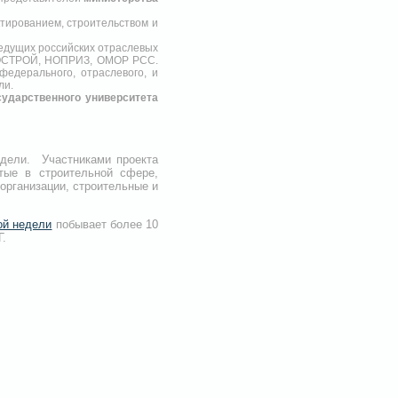
тированием, строительством и
едущих российских отраслевых
, НОСТРОЙ, НОПРИЗ, ОМОР РСС.
федерального, отраслевого, и
ли.
ударственного университета
едели. Участниками проекта
тые в строительной сфере,
организации, строительные и
ой недели
побывает более 10
.