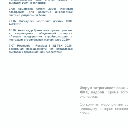
выставку 100+ TechnoBuild
3.08 Aquatherm Almaty 2026: ключевая
платформа для развития инженерных
систем Центральной Азии
27.07 Определен шорт-лист премии 100+
AWARDS
10.07 Александр Гримитлин принял участие
в награждении победителей конкурса
«Лучшее предприятие стройиндустрии и
поставщик строительных материалов 2026»
7.07 Rosmould | Rosplast | 3Д-ТЕХ 2026:
рекордная посещаемость; от отраслевых
выставок к промышленной экосистеме
Форум затрагивает важны
ЖКХ, кадров.
Кроме тог
экспертов.
Оргкомитет мероприятия с
площадку, которая позвол
сроки.