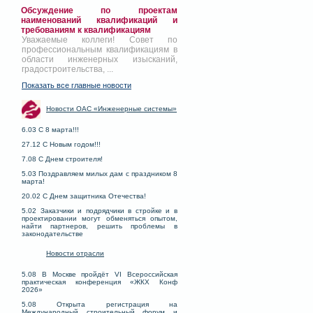
Обсуждение по проектам
наименований квалификаций и
требованиям к квалификациям
Уважаемые коллеги! Совет по
профессиональным квалификациям в
области инженерных изысканий,
градостроительства, ...
Показать все главные новости
Новости ОАС «Инженерные системы»
6.03 С 8 марта!!!
27.12 С Новым годом!!!
7.08 С Днем строителя!
5.03 Поздравляем милых дам с праздником 8
марта!
20.02 С Днем защитника Отечества!
5.02 Заказчики и подрядчики в стройке и в
проектировании могут обменяться опытом,
найти партнеров, решить проблемы в
законодательстве
Новости отрасли
5.08 В Москве пройдёт VI Всероссийская
практическая конференция «ЖКХ Конф
2026»
5.08 Открыта регистрация на
Международный строительный форум и