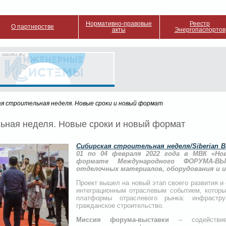
Нормативно-правовые
Реестр
О партнерстве
акты
Энергопаспортов
 ISGURU.RU
ая строительная неделя. Новые сроки и новый формат
льная неделя. Новые сроки и новый формат
Сибирская строительная неделя/Siberian B
01 по 04 февраля 2022 года в МВК «Но
формате Международного ФОРУМА-ВЫ
отделочных материалов, оборудования и 
Проект вышел на новый этап своего развития и
интеграционным отраслевым событием, котор
платформы отраслевого рынка: инфрастру
гражданское строительство.
Миссия форума-выставки
– содействие