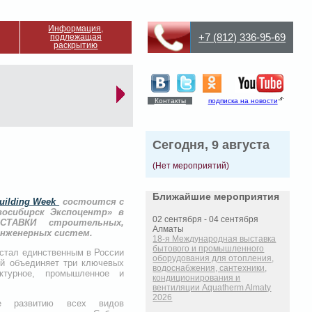
Информация,
+7 (812) 336-95-69
подлежащая
раскрытию
Контакты
подписка на новости
Сегодня, 9 августа
(Нет мероприятий)
Ближайшие мероприятия
uilding Week
состоится с
восибирск Экспоцентр» в
02 сентября - 04 сентября
СТАВКИ строительных,
Алматы
инженерных систем.
18-я Международная выставка
бытового и промышленного
 стал единственным в России
оборудования для отопления,
ый объединяет три ключевых
водоснабжения, сантехники,
ктурное, промышленное и
кондиционирования и
вентиляции Aquatherm Almaty
2026
 развитию всех видов