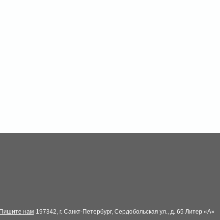
Пишите нам
197342, г. Санкт-Петербург, Сердобольская ул., д. 65 Литер «А»