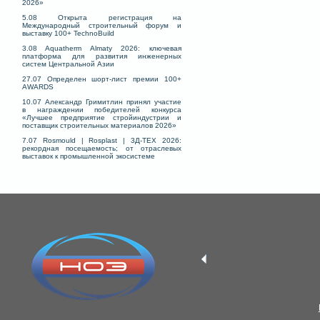
2026»
5.08 Открыта регистрация на
Международный строительный форум и
выставку 100+ TechnoBuild
3.08 Aquatherm Almaty 2026: ключевая
платформа для развития инженерных
систем Центральной Азии
27.07 Определен шорт-лист премии 100+
AWARDS
10.07 Александр Гримитлин принял участие
в награждении победителей конкурса
«Лучшее предприятие стройиндустрии и
поставщик строительных материалов 2026»
7.07 Rosmould | Rosplast | 3Д-ТЕХ 2026:
рекордная посещаемость; от отраслевых
выставок к промышленной экосистеме