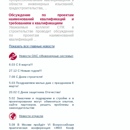
профессиональным квалификациям в
области инженерных изысканий,
градостроительства, ...
Обсуждение по проектам
наименований квалификаций и
требованиям к квалификациям
Уважаемые коллеги! СПК в
строительстве проводит обсуждение
по проектам наименований
квалификаций ...
Показать все главные новости
Новости ОАС «Инженерные системы»
6.03 С 8 марта!!!
27.12 С Новым годом!!!
7.08 С Днем строителя!
5.03 Поздравляем милых дам с праздником 8
марта!
20.02 С Днем защитника Отечества!
5.02 Заказчики и подрядчики в стройке и в
проектировании могут обменяться опытом,
найти партнеров, решить проблемы в
законодательстве
Новости отрасли
5.08 В Москве пройдёт VI Всероссийская
практическая конференция «ЖКХ Конф