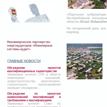
«Поручение губернатор
бесперебойным питьевы
области
Юлий Элбакидзе
На сегодняшний день все 
водовод.
Некоммерческое партнерство
энергоаудиторов «Инженерные
системы-аудит»
ГЛАВНЫЕ НОВОСТИ
Обсуждение проектов
квалификационных характеристик
Уважаемые коллеги! СПК в области
инженерных изысканий,
градостроительства, архитектурно-
строительного проектирования
проводит обсуждение ...
Обсуждение по проектам
наименований квалификаций и
требованиям к квалификациям
Уважаемые коллеги! Совет по