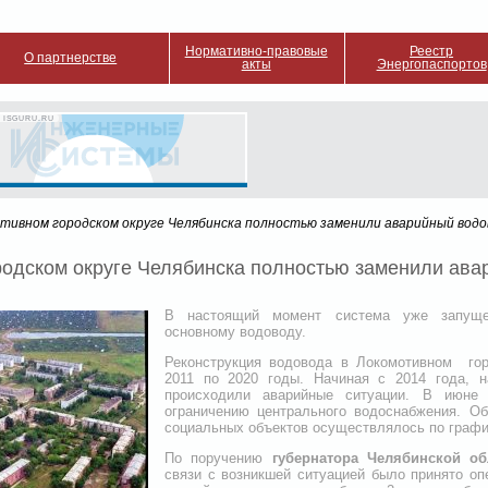
Нормативно-правовые
Реестр
О партнерстве
акты
Энергопаспортов
 ISGURU.RU
отивном городском округе Челябинска полностью заменили аварийный водо
родском округе Челябинска полностью заменили ав
В настоящий момент система уже запуще
основному водоводу.
Реконструкция водовода в Локомотивном гор
2011 по 2020 годы. Начиная с 2014 года, 
происходили аварийные ситуации. В июне
ограничению центрального водоснабжения. О
социальных объектов осуществлялось по графи
По поручению
губернатора Челябинской об
связи с возникшей ситуацией было принято оп