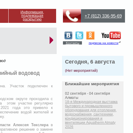
Информация,
+7 (812) 336-95-69
подлежащая
раскрытию
Контакты
подписка на новости
вод
Сегодня, 6 августа
(Нет мероприятий)
арийный водовод
Ближайшие мероприятия
на. Участок подключен к
02 сентября - 04 сентября
Алматы
одском округе проходила с
18-я Международная выставка
на этом участке регулярно
бытового и промышленного
 2021 года это привело к
оборудования для отопления,
беспечение водой жителей и
водоснабжения, сантехники,
ку.
кондиционирования и
вентиляции Aquatherm Almaty
ласти
Алексея Текслера
в
2026
еративное решение о замене