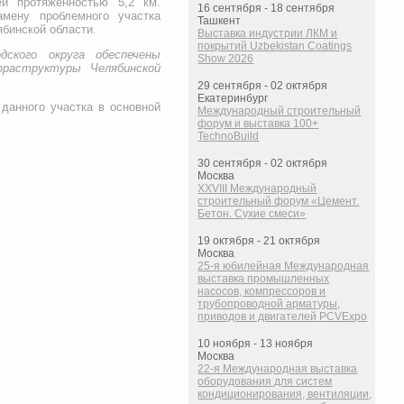
й протяженностью 5,2 км.
16 сентября - 18 сентября
мену проблемного участка
Ташкент
бинской области.
Выставка индустрии ЛКМ и
покрытий Uzbekistan Coatings
ского округа обеспечены
Show 2026
аструктуры Челябинской
29 сентября - 02 октября
Екатеринбург
данного участка в основной
Международный строительный
форум и выставка 100+
TechnoBuild
30 сентября - 02 октября
Москва
XXVIII Международный
строительный форум «Цемент.
Бетон. Сухие смеси»
19 октября - 21 октября
Москва
25-я юбилейная Международная
выставка промышленных
насосов, компрессоров и
трубопроводной арматуры,
приводов и двигателей PCVExpo
10 ноября - 13 ноября
Москва
22-я Международная выставка
оборудования для систем
кондиционирования, вентиляции,