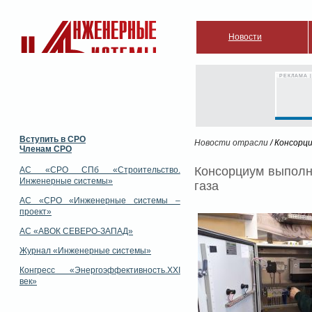
Новости
РЕКЛАМА |
Вступить в СРО
Новости отрасли
/ Консорц
Членам СРО
Консорциум выполн
АС «СРО СПб «Строительство.
Инженерные системы»
газа
АС «СРО «Инженерные системы –
проект»
АС «АВОК СЕВЕРО-ЗАПАД»
Журнал «Инженерные системы»
Конгресс «Энергоэффективность.XXI
век»