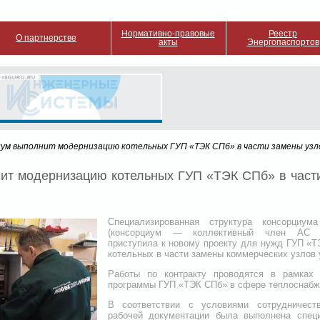
Нормативно-правовые
Реестр
О партнерстве
акты
Энергопаспортов
 ISGURU.RU
иум выполнит модернизацию котельных ГУП «ТЭК СПб» в части замены узл
ит модернизацию котельных ГУП «ТЭК СПб» в части
Специализированная структура консорциум
(консорциум — коллективный член АС
приступила к новому проекту для нужд ГУП «Т
котельных в части замены коммерческих узлов у
Работы по контракту проводятся в рамках 
программы ГУП «ТЭК СПб» в сфере теплоснабжен
В соответствии с условиями сотрудничест
рабочей документации была выполнена спец