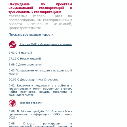
Обсуждение по проектам
наименований квалификаций и
требованиям к квалификациям
Уважаемые коллеги! Совет по
профессиональным квалификациям в
области инженерных изысканий,
градостроительства, ...
Показать все главные новости
Новости ОАС «Инженерные системы»
6.03 С 8 марта!!!
27.12 С Новым годом!!!
7.08 С Днем строителя!
5.03 Поздравляем милых дам с праздником 8
марта!
20.02 С Днем защитника Отечества!
5.02 Заказчики и подрядчики в стройке и в
проектировании могут обменяться опытом,
найти партнеров, решить проблемы в
законодательстве
Новости отрасли
5.08 В Москве пройдёт VI Всероссийская
практическая конференция «ЖКХ Конф
2026»
5.08 Открыта регистрация на
Международный строительный форум и