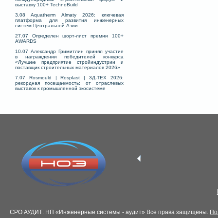
выставку 100+ TechnoBuild
3.08 Aquatherm Almaty 2026: ключевая
платформа для развития инженерных
систем Центральной Азии
27.07 Определен шорт-лист премии 100+
AWARDS
10.07 Александр Гримитлин принял участие
в награждении победителей конкурса
«Лучшее предприятие стройиндустрии и
поставщик строительных материалов 2026»
7.07 Rosmould | Rosplast | 3Д-ТЕХ 2026:
рекордная посещаемость; от отраслевых
выставок к промышленной экосистеме
СРО АУДИТ: НП «Инженерные системы - аудит» Все права защищены.
По