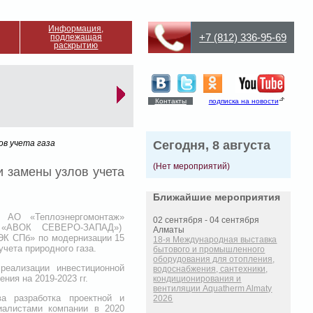
Информация,
+7 (812) 336-95-69
подлежащая
раскрытию
Контакты
подписка на новости
ов учета газа
Сегодня, 8 августа
(Нет мероприятий)
 замены узлов учета
Ближайшие мероприятия
а АО «Теплоэнергомонтаж»
02 сентября - 04 сентября
 «АВОК СЕВЕРО-ЗАПАД»)
Алматы
ЭК СПб» по модернизации 15
18-я Международная выставка
чета природного газа.
бытового и промышленного
оборудования для отопления,
реализации инвестиционной
водоснабжения, сантехники,
ия на 2019-2023 гг.
кондиционирования и
вентиляции Aquatherm Almaty
ва разработка проектной и
2026
иалистами компании в 2020