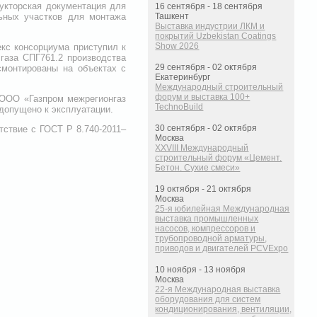
рукторская документация для
16 сентября - 18 сентября
льных участков для монтажа
Ташкент
Выставка индустрии ЛКМ и
покрытий Uzbekistan Coatings
Show 2026
кс консорциума приступил к
 газа СПГ761.2 производства
29 сентября - 02 октября
монтированы на объектах с
Екатеринбург
Международный строительный
форум и выставка 100+
 ООО «Газпром межрегионгаз
TechnoBuild
допущено к эксплуатации.
30 сентября - 02 октября
тствие с ГОСТ Р 8.740-2011–
Москва
XXVIII Международный
строительный форум «Цемент.
Бетон. Сухие смеси»
19 октября - 21 октября
Москва
25-я юбилейная Международная
выставка промышленных
насосов, компрессоров и
трубопроводной арматуры,
приводов и двигателей PCVExpo
10 ноября - 13 ноября
Москва
22-я Международная выставка
оборудования для систем
кондиционирования, вентиляции,