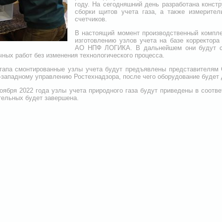
году. На сегодняшний день разработана конст
сборки щитов учета газа, а также измерите
счетчиков.
В настоящий момент производственный компле
изготовлению узлов учета на базе корректора
АО НПФ ЛОГИКА. В дальнейшем они будут с
ных работ без изменения технологического процесса.
тапа смонтированные узлы учета будут предъявлены представителям
-западному управлению Ростехнадзора, после чего оборудование будет 
оября 2022 года узлы учета природного газа будут приведены в соотве
тельных будет завершена.