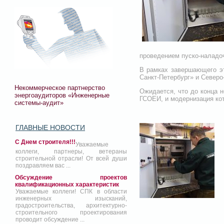
проведением пуско-наладоч
В рамках завершающего э
Санкт-Петербург» и Северо
Некоммерческое партнерство
Ожидается, что до конца н
энергоаудиторов «Инженерные
ГСОЕИ, и модернизация ко
системы-аудит»
ГЛАВНЫЕ НОВОСТИ
С Днем строителя!!!
Уважаемые
коллеги, партнеры, ветераны
строительной отрасли! От всей души
поздравляем вас ...
Обсуждение проектов
квалификационных характеристик
Уважаемые коллеги! СПК в области
инженерных изысканий,
градостроительства, архитектурно-
строительного проектирования
проводит обсуждение ...