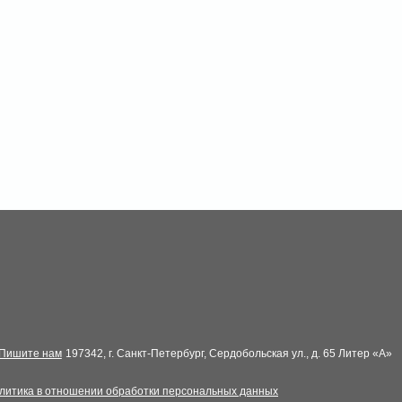
Пишите нам
197342, г. Санкт-Петербург, Сердобольская ул., д. 65 Литер «А»
литика в отношении обработки персональных данных