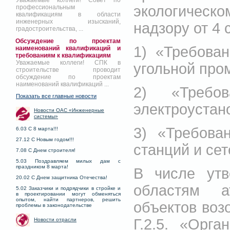
Уважаемые коллеги! Совет по
экологическ
профессиональным
квалификациям в области
инженерных изысканий,
надзору от 4 
градостроительства, ...
Обсуждение по проектам
1) «Требова
наименований квалификаций и
требованиям к квалификациям
Уважаемые коллеги! СПК в
угольной про
строительстве проводит
обсуждение по проектам
наименований квалификаций ...
2) «Требо
Показать все главные новости
электроустан
Новости ОАС «Инженерные
системы»
3) «Требова
6.03 С 8 марта!!!
27.12 С Новым годом!!!
станций и сет
7.08 С Днем строителя!
5.03 Поздравляем милых дам с
праздником 8 марта!
В числе ут
20.02 С Днем защитника Отечества!
областям ат
5.02 Заказчики и подрядчики в стройке и
в проектировании могут обменяться
опытом, найти партнеров, решить
объектов воз
проблемы в законодательстве
Г.2.5. «Орга
Новости отрасли