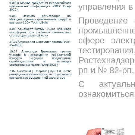
5.08 В Москве пройдёт VI Всероссийская
управления в
практическая конференция «ЖКХ Конф
2026»
5.08 Открыта регистрация на
Проведение 
Международный строительный форум и
выставку 100+ TechnoBuild
промышленно
3.08 Aquatherm Almaty 2026: ключевая
платформа для развития инженерных
систем Центральной Азии
сфере элект
27.07 Определен шорт-лист премии 100+
AWARDS
тестировани
10.07 Александр Гримитлин принял
участие в награждении победителей
Ростехнадзора
конкурса «Лучшее предприятие
стройиндустрии и поставщик
строительных материалов 2026»
рп и № 82-рп,
7.07 Rosmould | Rosplast | 3Д-ТЕХ 2026:
рекордная посещаемость; от отраслевых
выставок к промышленной экосистеме
С актуаль
ознакомиться