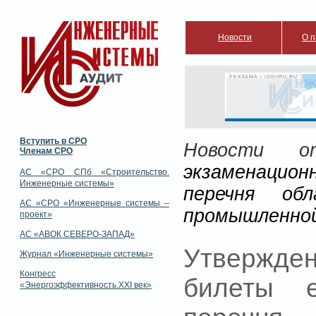
Новости
О п
РЕКЛАМА | ISGURU.RU
Вступить в СРО
Новости от
Членам СРО
экзаменацио
АС «СРО СПб «Строительство.
Инженерные системы»
перечня об
АС «СРО «Инженерные системы –
промышленной
проект»
АС «АВОК СЕВЕРО-ЗАПАД»
Утвержде
Журнал «Инженерные системы»
Конгресс
билеты 
«Энергоэффективность.XXI век»