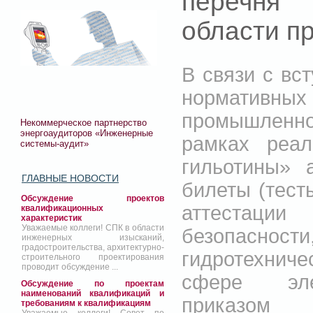
перечня 
области п
В связи с вст
нормативн
промышленно
Некоммерческое партнерство
энергоаудиторов «Инженерные
рамках реал
системы-аудит»
гильотины» 
ГЛАВНЫЕ НОВОСТИ
билеты (тест
Обсуждение проектов
аттестаци
квалификационных
характеристик
Уважаемые коллеги! СПК в области
безопаснос
инженерных изысканий,
градостроительства, архитектурно-
гидротехнич
строительного проектирования
проводит обсуждение ...
сфере элек
Обсуждение по проектам
наименований квалификаций и
приказом
требованиям к квалификациям