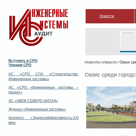
Новости
РЕКЛАМА |
Вступить в СРО
Новости отрасли
/ Оазис с
Членам СРО
Оазис среди городс
АС «СРО СПб «Строительство.
Инженерные системы»
АС «СРО «Инженерные системы –
проект»
АС «АВОК СЕВЕРО-ЗАПАД»
Журнал «Инженерные системы»
Конгресс «Энергоэффективность.XXI
век»