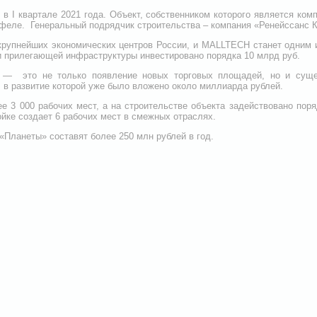
 в I квартале 2021 года. Объект, собственником которого является ко
феле. Генеральный подрядчик строительства – компания «Ренейссанс 
крупнейших экономических центров России, и MALLTECH станет одним 
и прилегающей инфраструктуры инвестировано порядка 10 млрд руб.
 — это не только появление новых торговых площадей, но и суще
 в развитие которой уже было вложено около миллиарда рублей.
е 3 000 рабочих мест, а на строительстве объекта задействовано поря
ойке создает 6 рабочих мест в смежных отраслях.
«Планеты» составят более 250 млн рублей в год.