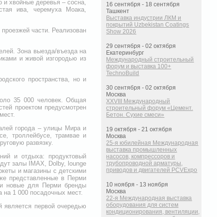
о и хвойные деревья – сосна,
16 сентября - 18 сентября
стая ива, черемуха Моака,
Ташкент
Выставка индустрии ЛКМ и
покрытий Uzbekistan Coatings
 проезжей части. Реализован
Show 2026
29 сентября - 02 октября
елей. Зона выезда/въезда на
Екатеринбург
иками и живой изгородью из
Международный строительный
форум и выставка 100+
TechnoBuild
родского пространства, но и
30 сентября - 02 октября
Москва
оло 35 000 человек. Общая
XXVIII Международный
остей проектом предусмотрен
строительный форум «Цемент.
мест.
Бетон. Сухие смеси»
алей города – улицы Мира и
19 октября - 21 октября
е, троллейбусе, трамвае и
Москва
руговую развязку.
25-я юбилейная Международная
выставка промышленных
ний и отдыха: продуктовый
насосов, компрессоров и
ут залы IMAX, Dolby, lounge
трубопроводной арматуры,
приводов и двигателей PCVExpo
ркеты и магазины с детскими
уже представленные в Перми
10 ноября - 13 ноября
к и новые для Перми бренды
Москва
а на 1 000 посадочных мест.
22-я Международная выставка
оборудования для систем
й является первой очередью
кондиционирования, вентиляции,