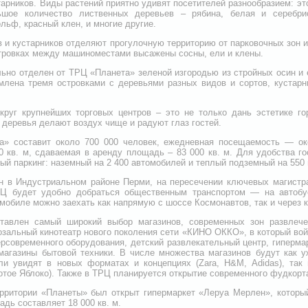
тарников. Виды растений приятно удивят посетителей разнообразием: эт
ьшое количество лиственных деревьев – рябина, белая и серебри
льф, красный клен, и многие другие.
 и кустарников отделяют прогулочную территорию от парковочных зон и
стровках между машиноместами высажены сосны, ели и клены.
ьно отделен от ТРЦ «Планета» зеленой изгородью из стройных осин и 
лена тремя островками с деревьями разных видов и сортов, кустарн
круг крупнейших торговых центров – это не только дань эстетике го
: деревья делают воздух чище и радуют глаз гостей.
а» составит около 700 000 человек, ежедневная посещаемость — ок
0 кв. м, сдаваемая в аренду площадь – 83 000 кв. м. Для удобства г
й паркинг: наземный на 2 400 автомобилей и теплый подземный на 550 
н в Индустриальном районе Перми, на пересечении ключевых магистр
Ц будет удобно добраться общественным транспортом — на автобус
мобиле можно заехать как напрямую с шоссе Космонавтов, так и через к
тавлен самый широкий выбор магазинов, современных зон развлече
озальный кинотеатр нового поколения сети «КИНО ОККО», в который войд
рсовременного оборудования, детский развлекательный центр, гиперма
магазины бытовой техники. В числе множества магазинов будут как 
ли увидят в новых форматах и концепциях (Zara, H&M, Adidas), та
олотое Яблоко). Также в ТРЦ планируется открытие современного фудкорт
ерритории «Планеты» был открыт гипермаркет «Леруа Мерлен», которы
адь составляет 18 000 кв. м.