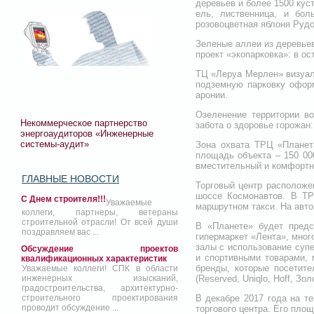
деревьев и более 1500 кус
ель, лиственница, и бол
розовоцветная яблоня Рудо
Зеленые аллеи из деревьев
проект «экопарковка»: в о
ТЦ «Леруа Мерлен» визуал
подземную парковку оформ
аронии.
Озеленение территории во
Некоммерческое партнерство
забота о здоровье горожан
энергоаудиторов «Инженерные
системы-аудит»
Зона охвата ТРЦ «Планет
площадь объекта – 150 00
вместительный и комфортны
ГЛАВНЫЕ НОВОСТИ
Торговый центр расположе
шоссе Космонавтов. В ТР
С Днем строителя!!!
Уважаемые
маршрутном такси. На авто
коллеги, партнеры, ветераны
строительной отрасли! От всей души
В «Планете» будет предс
поздравляем вас ...
гипермаркет «Лента», мног
залы с использование супе
Обсуждение проектов
и спортивными товарами, 
квалификационных характеристик
бренды, которые посетите
Уважаемые коллеги! СПК в области
(Reserved, Uniqlo, Hoff, З
инженерных изысканий,
градостроительства, архитектурно-
В декабре 2017 года на т
строительного проектирования
проводит обсуждение ...
торгового центра. Его площ