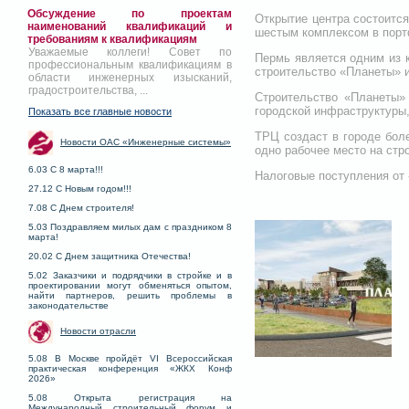
Обсуждение по проектам
Открытие центра состоится
наименований квалификаций и
шестым комплексом в порт
требованиям к квалификациям
Уважаемые коллеги! Совет по
Пермь является одним из 
профессиональным квалификациям в
строительство «Планеты» 
области инженерных изысканий,
градостроительства, ...
Строительство «Планеты»
городской инфраструктуры,
Показать все главные новости
ТРЦ создаст в городе боле
Новости ОАС «Инженерные системы»
одно рабочее место на стр
6.03 С 8 марта!!!
Налоговые поступления от 
27.12 С Новым годом!!!
7.08 С Днем строителя!
5.03 Поздравляем милых дам с праздником 8
марта!
20.02 С Днем защитника Отечества!
5.02 Заказчики и подрядчики в стройке и в
проектировании могут обменяться опытом,
найти партнеров, решить проблемы в
законодательстве
Новости отрасли
5.08 В Москве пройдёт VI Всероссийская
практическая конференция «ЖКХ Конф
2026»
5.08 Открыта регистрация на
Международный строительный форум и