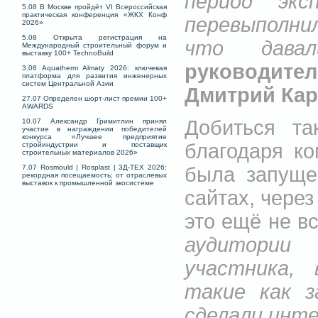
период эк
5.08 В Москве пройдёт VI Всероссийская
практическая конференция «ЖКХ Конф
перевыполни
2026»
5.08 Открыта регистрация на
что давал
Международный строительный форум и
выставку 100+ TechnoBuild
руководите
3.08 Aquatherm Almaty 2026: ключевая
платформа для развития инженерных
систем Центральной Азии
Дмитрий Кар
27.07 Определен шорт-лист премии 100+
AWARDS
Добиться та
10.07 Александр Гримитлин принял
участие в награждении победителей
конкурса «Лучшее предприятие
благодаря ко
стройиндустрии и поставщик
строительных материалов 2026»
была запуще
7.07 Rosmould | Rosplast | 3Д-ТЕХ 2026:
рекордная посещаемость; от отраслевых
выставок к промышленной экосистеме
сайтах, через
это ещё не в
аудитории
участника, 
такие как з
сделали инт