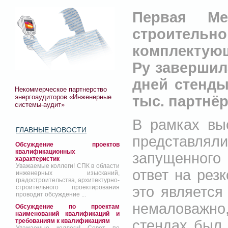
Первая Ме
строительно
комплектую
Ру завершил
дней стенды
Некоммерческое партнерство
энергоаудиторов «Инженерные
тыс. партнё
системы-аудит»
В рамках вы
ГЛАВНЫЕ НОВОСТИ
представлял
Обсуждение проектов
квалификационных
запущенного
характеристик
Уважаемые коллеги! СПК в области
ответ на рез
инженерных изысканий,
градостроительства, архитектурно-
это является
строительного проектирования
проводит обсуждение ...
немаловажно,
Обсуждение по проектам
наименований квалификаций и
стендах был
требованиям к квалификациям