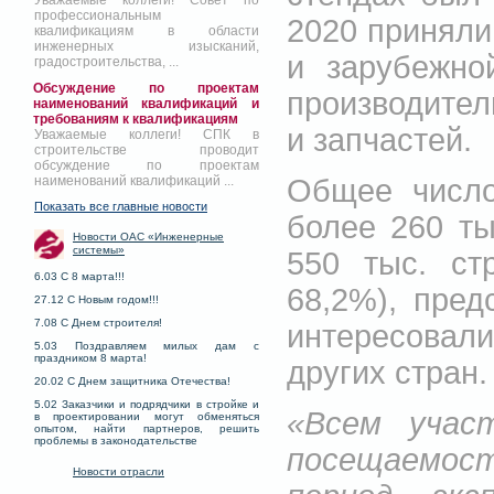
Уважаемые коллеги! Совет по
профессиональным
2020 приняли
квалификациям в области
инженерных изысканий,
и зарубежно
градостроительства, ...
Обсуждение по проектам
производител
наименований квалификаций и
требованиям к квалификациям
и запчастей.
Уважаемые коллеги! СПК в
строительстве проводит
обсуждение по проектам
Общее число
наименований квалификаций ...
Показать все главные новости
более 260 ты
Новости ОАС «Инженерные
системы»
550 тыс. ст
6.03 С 8 марта!!!
68,2%), пре
27.12 С Новым годом!!!
7.08 С Днем строителя!
интересовали
5.03 Поздравляем милых дам с
праздником 8 марта!
других стран.
20.02 С Днем защитника Отечества!
5.02 Заказчики и подрядчики в стройке и
«Всем учас
в проектировании могут обменяться
опытом, найти партнеров, решить
проблемы в законодательстве
посещаемости
Новости отрасли