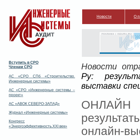
Новости
О п
РЕКЛАМА | ISGURU.RU
Вступить в СРО
Новости отр
Членам СРО
Ру: результ
АС «СРО СПб «Строительство.
Инженерные системы»
выставки спе
АС «СРО «Инженерные системы –
проект»
ОНЛАЙН 
АС «АВОК СЕВЕРО-ЗАПАД»
Журнал «Инженерные системы»
результ
Конгресс
«Энергоэффективность.XXI век»
онлайн-вы