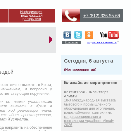
Информация,
+7 (812) 336-95-69
подлежащая
раскрытию
Контакты
подписка на новости
Сегодня, 6 августа
(Нет мероприятий)
водой
Ближайшие мероприятия
хочет лично выехать в Крым,
снабжением, и попросил у
02 сентября - 04 сентября
оответствующее поручение.
Алматы
18-я Международная выставка
е со всеми участниками
бытового и промышленного
чения выехать в Крым в
оборудования для отопления,
ть ход реализации плана,
водоснабжения, сантехники,
 как идет проектирование,
кондиционирования и
рат Хуснуллин
.
вентиляции Aquatherm Almaty
2026
да направить на обеспечение