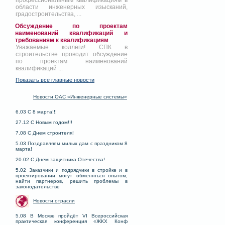
профессиональным квалификациям в
области инженерных изысканий,
градостроительства, ...
Обсуждение по проектам
наименований квалификаций и
требованиям к квалификациям
Уважаемые коллеги! СПК в
строительстве проводит обсуждение
по проектам наименований
квалификаций ...
Показать все главные новости
Новости ОАС «Инженерные системы»
6.03 С 8 марта!!!
27.12 С Новым годом!!!
7.08 С Днем строителя!
5.03 Поздравляем милых дам с праздником 8
марта!
20.02 С Днем защитника Отечества!
5.02 Заказчики и подрядчики в стройке и в
проектировании могут обменяться опытом,
найти партнеров, решить проблемы в
законодательстве
Новости отрасли
5.08 В Москве пройдёт VI Всероссийская
практическая конференция «ЖКХ Конф