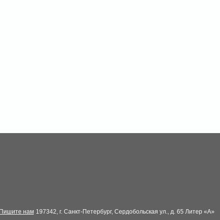
Пишите нам
197342, г. Санкт-Петербург, Сердобольская ул., д. 65 Литер «А»