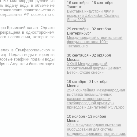
а 50 миллиардов рублей из
16 сентября - 18 сентября
ть подачу воды в объеме не
Ташкент
остановления правительства о
Выставка индустрии ЛКМ и
номразвития РФ совместно с
покрытий Uzbekistan Coatings
Show 2026
еро-Крымский канал. Однако
29 сентября - 02 октября
прекращена в одностороннем
Екатеринбург
ого наполнения, которые за
Международный строительный
форум и выставка 100+
TechnoBuild
селах в Симферопольском и
лищ. Подача воды в город из
30 сентября - 02 октября
часовые графики подачи воды
Москва
ября в Алуште и близлежащих
XXVIII Международный
строительный форум «Цемент.
Бетон. Сухие смеси»
19 октября - 21 октября
Москва
25-я юбилейная Международная
выставка промышленных
насосов, компрессоров и
трубопроводной арматуры,
приводов и двигателей PCVExpo
10 ноября - 13 ноября
Москва
22-я Международная выставка
оборудования для систем
кондиционирования, вентиляции,