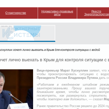
Нормативно-правовые
Реестр
О партнерстве
акты
Энергопаспортов
 ISGURU.RU
уснуллин хочет лично выехать в Крым для контроля ситуации с водой
чет лично выехать в Крым для контроля ситуации с 
Вице-премьер Марат Хуснуллин
заявил, что 
чтобы проконтролировать ситуацию с водо
Президента России Владимира Путина
дать с
«Работаем в ежедневном штабном режим
заинтересованными. Прошу вашего пору
ближайшее время, чтобы лично рассмотре
посмотреть, как развернулись строители,
чтобы повторно вам доложить», — сказал
Ма
Ранее правительство России решило до 2024 го