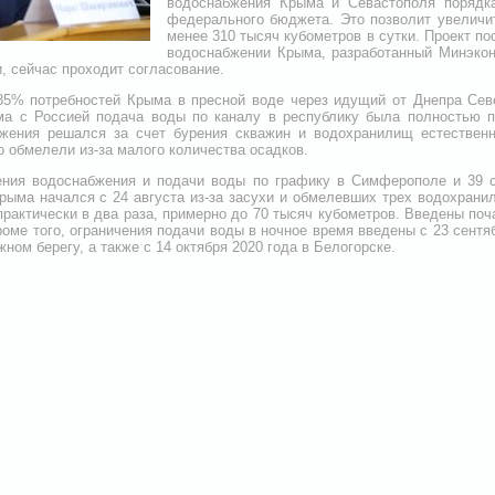
водоснабжения Крыма и Севастополя порядк
федерального бюджета. Это позволит увеличи
менее 310 тысяч кубометров в сутки. Проект п
водоснабжении Крыма, разработанный Минэко
 сейчас проходит согласование.
85% потребностей Крыма в пресной воде через идущий от Днепра Сев
ма с Россией подача воды по каналу в республику была полностью 
жения решался за счет бурения скважин и водохранилищ естественн
 обмелели из-за малого количества осадков.
ения водоснабжения и подачи воды по графику в Симферополе и 39 
рыма начался с 24 августа из-за засухи и обмелевших трех водохрани
рактически в два раза, примерно до 70 тысяч кубометров. Введены по
роме того, ограничения подачи воды в ночное время введены с 23 сент
ом берегу, а также с 14 октября 2020 года в Белогорске.