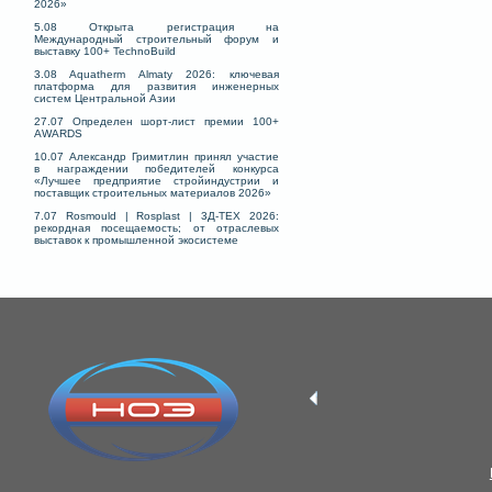
2026»
5.08 Открыта регистрация на
Международный строительный форум и
выставку 100+ TechnoBuild
3.08 Aquatherm Almaty 2026: ключевая
платформа для развития инженерных
систем Центральной Азии
27.07 Определен шорт-лист премии 100+
AWARDS
10.07 Александр Гримитлин принял участие
в награждении победителей конкурса
«Лучшее предприятие стройиндустрии и
поставщик строительных материалов 2026»
7.07 Rosmould | Rosplast | 3Д-ТЕХ 2026:
рекордная посещаемость; от отраслевых
выставок к промышленной экосистеме