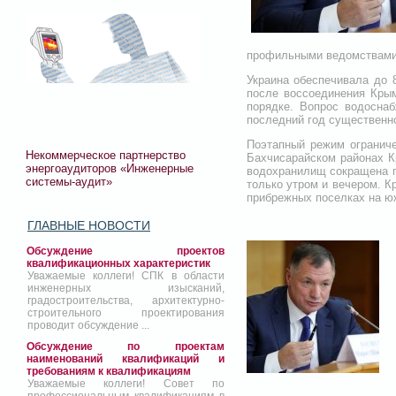
профильными ведомствами,
Украина обеспечивала до 
после воссоединения Кры
порядке. Вопрос водоснаб
последний год существенно
Поэтапный режим огранич
Некоммерческое партнерство
Бахчисарайском районах К
энергоаудиторов «Инженерные
водохранилищ сокращена п
системы-аудит»
только утром и вечером. К
прибрежных поселках на южн
ГЛАВНЫЕ НОВОСТИ
Обсуждение проектов
квалификационных характеристик
Уважаемые коллеги! СПК в области
инженерных изысканий,
градостроительства, архитектурно-
строительного проектирования
проводит обсуждение ...
Обсуждение по проектам
наименований квалификаций и
требованиям к квалификациям
Уважаемые коллеги! Совет по