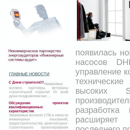
появилась но
Некоммерческое партнерство
энергоаудиторов «Инженерные
системы-аудит»
насосов DHP
управление к
ГЛАВНЫЕ НОВОСТИ
технические
С Днем строителя!!!
Уважаемые
коллеги, партнеры, ветераны
высоких S
строительной отрасли! От всей
души поздравляем вас ...
производит
Обсуждение проектов
квалификационных
разработка
характеристик
Уважаемые коллеги! СПК в области
расширяет
инженерных изысканий,
градостроительства, архитектурно-
последнего по
строительного проектирования