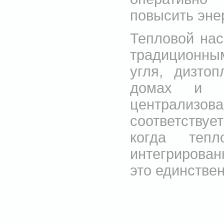
повысить эне
Тепловой нас
традиционн
угля, дизто
домах и д
централизов
соответствуе
когда теп
интегрирова
это единстве