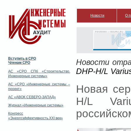
Новости
О п
РЕКЛАМА | ISGURU.RU
Вступить в СРО
Новости отр
Членам СРО
DHP-H/L Variu
АС «СРО СПб «Строительство.
Инженерные системы»
АС «СРО «Инженерные системы –
Новая сер
проект»
АС «АВОК СЕВЕРО-ЗАПАД»
H/L Var
Журнал «Инженерные системы»
российско
Конгресс
«Энергоэффективность.XXI век»