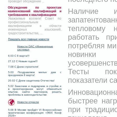
проводит обсуждение ...
Обсуждение по проектам
Наличие и
наименований квалификаций и
требованиям к квалификациям
запатенто
Уважаемые коллеги! Совет по
профессиональным
квалификациям в области
тепловому 
инженерных изысканий,
градостроительства, ...
работать пр
Показать все главные новости
потребляя ми
Новости ОАС «Инженерные
системы»
новинки 
6.03 С 8 марта!!!
усовершенс
27.12 С Новым годом!!!
7.08 С Днем строителя!
Тесты пок
5.03 Поздравляем милых дам с
праздником 8 марта!
показатели с
20.02 С Днем защитника Отечества!
5.02 Заказчики и подрядчики в стройке и
в проектировании могут обменяться
Инновацион
опытом, найти партнеров, решить
проблемы в законодательстве
быстрее наг
Новости отрасли
при традици
5.08 В Москве пройдёт VI Всероссийская
практическая конференция «ЖКХ Конф
2026»