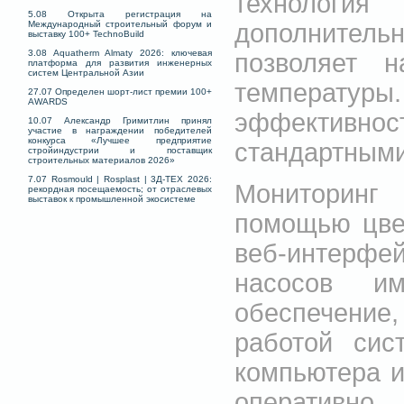
технолог
5.08 Открыта регистрация на
дополните
Международный строительный форум и
выставку 100+ TechnoBuild
3.08 Aquatherm Almaty 2026: ключевая
позволяет 
платформа для развития инженерных
систем Центральной Азии
температуры
27.07 Определен шорт-лист премии 100+
AWARDS
эффективнос
10.07 Александр Гримитлин принял
участие в награждении победителей
конкурса «Лучшее предприятие
стандартными
стройиндустрии и поставщик
строительных материалов 2026»
7.07 Rosmould | Rosplast | 3Д-ТЕХ 2026:
Мониторинг
рекордная посещаемость; от отраслевых
выставок к промышленной экосистеме
помощью цвет
веб-интерф
насосов им
обеспечение
работой сис
компьютера и
оперативно