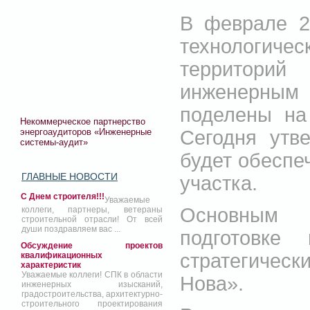
В феврале 2
технологич
территори
инженерным 
поделены на
Некоммерческое партнерство
энергоаудиторов «Инженерные
Сегодня утв
системы-аудит»
будет обеспе
ГЛАВНЫЕ НОВОСТИ
участка.
С Днем строителя!!!
Уважаемые
Основным 
коллеги, партнеры, ветераны
строительной отрасли! От всей
души поздравляем вас ...
подготовке
Обсуждение проектов
стратегическ
квалификационных
характеристик
Уважаемые коллеги! СПК в области
Нова».
инженерных изысканий,
градостроительства, архитектурно-
строительного проектирования