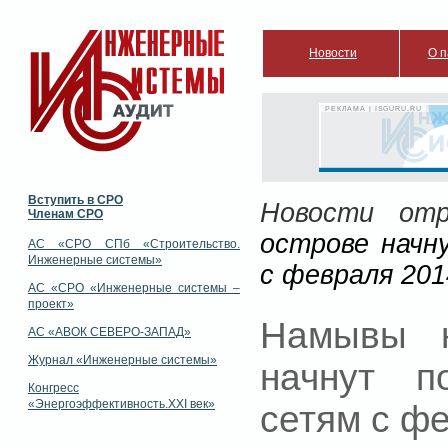
Новости
О п
РЕКЛАМА | ISGURU.RU
Вступить в СРО
Новости отр
Членам СРО
острове начн
АС «СРО СПб «Строительство.
Инженерные системы»
с февраля 201
АС «СРО «Инженерные системы –
проект»
Намывы н
АС «АВОК СЕВЕРО-ЗАПАД»
Журнал «Инженерные системы»
начнут п
Конгресс
«Энергоэффективность.XXI век»
сетям с ф