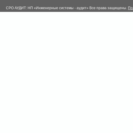
СРО АУДИТ: НП «Инженерные системы - аудит» Все права защищены.
По