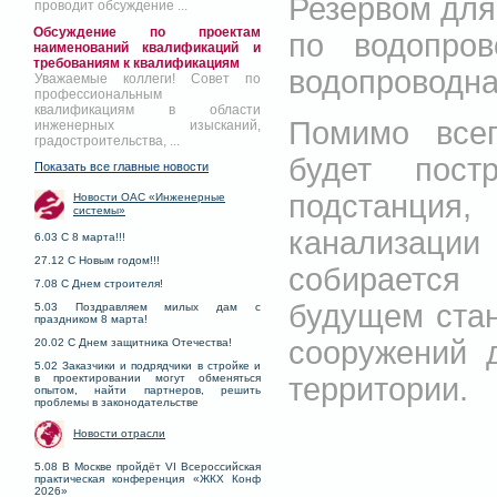
Резервом для
проводит обсуждение ...
Обсуждение по проектам
по водопров
наименований квалификаций и
требованиям к квалификациям
водопроводна
Уважаемые коллеги! Совет по
профессиональным
квалификациям в области
Помимо всег
инженерных изысканий,
градостроительства, ...
будет пост
Показать все главные новости
подстанци
Новости ОАС «Инженерные
системы»
канализаци
6.03 С 8 марта!!!
27.12 С Новым годом!!!
собирается 
7.08 С Днем строителя!
будущем стан
5.03 Поздравляем милых дам с
праздником 8 марта!
сооружений 
20.02 С Днем защитника Отечества!
5.02 Заказчики и подрядчики в стройке и
территории.
в проектировании могут обменяться
опытом, найти партнеров, решить
проблемы в законодательстве
Новости отрасли
5.08 В Москве пройдёт VI Всероссийская
практическая конференция «ЖКХ Конф
2026»