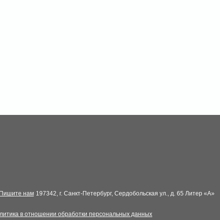
Пишите нам
197342, г. Санкт-Петербург, Сердобольская ул., д. 65 Литер «А»
литика в отношении обработки персональных данных