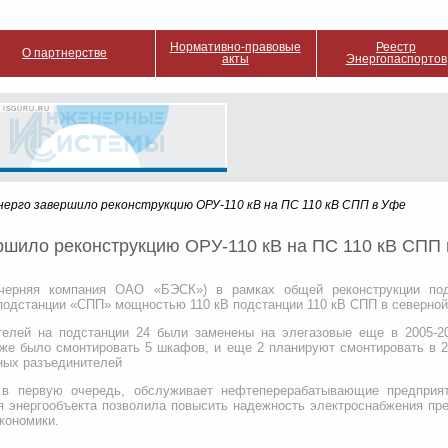
Нормативно-правовые
Реестр
О партнерстве
акты
Энергопаспортов
 ISGURU.RU
нерго завершило реконструкцию ОРУ-110 кВ на ПС 110 кВ СПП в Уфе
ршило реконструкцию ОРУ-110 кВ на ПС 110 кВ СПП
черняя компания ОАО «БЭСК») в рамках общей реконструкции подс
одстанции «СПП» мощностью 110 кВ подстанции 110 кВ СПП в северной 
елей на подстанции 24 были заменены на элегазовые еще в 2005-20
кже было смонтировать 5 шкафов, и еще 2 планируют смонтировать в 2
ных разъединителей
 в первую очередь, обслуживает нефтеперерабатывающие предпри
я энергообъекта позволила повысить надежность электроснабжения пр
кономики.