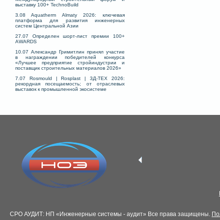
выставку 100+ TechnoBuild
3.08 Aquatherm Almaty 2026: ключевая
платформа для развития инженерных
систем Центральной Азии
27.07 Определен шорт-лист премии 100+
AWARDS
10.07 Александр Гримитлин принял участие
в награждении победителей конкурса
«Лучшее предприятие стройиндустрии и
поставщик строительных материалов 2026»
7.07 Rosmould | Rosplast | 3Д-ТЕХ 2026:
рекордная посещаемость; от отраслевых
выставок к промышленной экосистеме
СРО АУДИТ: НП «Инженерные системы - аудит» Все права защищены.
По