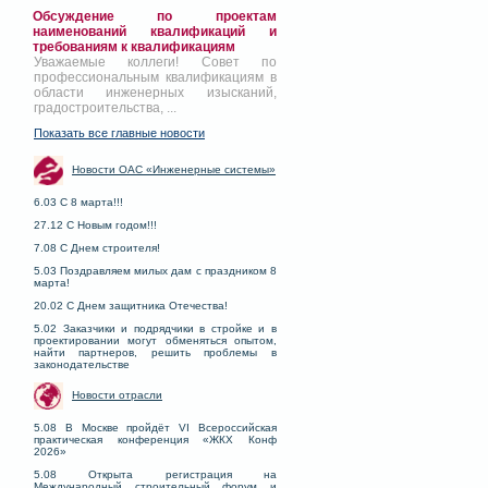
Обсуждение по проектам
наименований квалификаций и
требованиям к квалификациям
Уважаемые коллеги! Совет по
профессиональным квалификациям в
области инженерных изысканий,
градостроительства, ...
Показать все главные новости
Новости ОАС «Инженерные системы»
6.03 С 8 марта!!!
27.12 С Новым годом!!!
7.08 С Днем строителя!
5.03 Поздравляем милых дам с праздником 8
марта!
20.02 С Днем защитника Отечества!
5.02 Заказчики и подрядчики в стройке и в
проектировании могут обменяться опытом,
найти партнеров, решить проблемы в
законодательстве
Новости отрасли
5.08 В Москве пройдёт VI Всероссийская
практическая конференция «ЖКХ Конф
2026»
5.08 Открыта регистрация на
Международный строительный форум и