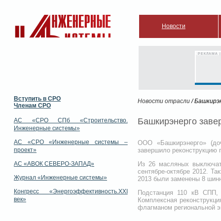
Новости
РЕКЛАМА |
Вступить в СРО
Новости отрасли
/ Башкирэ
Членам СРО
Башкирэнерго заве
АС «СРО СПб «Строительство.
Инженерные системы»
АС «СРО «Инженерные системы –
ООО «Башкирэнерго» (до
проект»
завершило реконструкцию п
АС «АВОК СЕВЕРО-ЗАПАД»
Из 26 масляных выключат
сентябре-октябре 2012. Та
Журнал «Инженерные системы»
2013 были заменены 8 шин
Конгресс «Энергоэффективность.XXI
Подстанция 110 кВ СПП,
век»
Комплексная реконструкци
флагманом региональной э