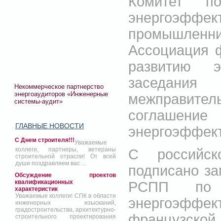
Комитет п
энергоэффе
промышленни
Ассоциация 
развитию э
заседани
Некоммерческое партнерство
энергоаудиторов «Инженерные
межправите
системы-аудит»
соглашение
ГЛАВНЫЕ НОВОСТИ
энергоэффект
С Днем строителя!!!
Уважаемые
коллеги, партнеры, ветераны
С российс
строительной отрасли! От всей
души поздравляем вас ...
подписано за
Обсуждение проектов
квалификационных
РСПП по э
характеристик
Уважаемые коллеги! СПК в области
энергоэффек
инженерных изысканий,
градостроительства, архитектурно-
французск
строительного проектирования