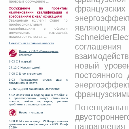
проводит обсуждение ...
французских
Обсуждение по проектам
наименований квалификаций и
энергоэфф
требованиям к квалификациям
Уважаемые коллеги! Совет по
профессиональным
являющимся
квалификациям в области
инженерных изысканий,
SchneiderE
градостроительства, ...
Показать все главные новости
соглашени
Новости ОАС «Инженерные
взаимодейст
системы»
6.03 С 8 марта!!!
новый урове
27.12 С Новым годом!!!
постоянного 
7.08 С Днем строителя!
5.03 Поздравляем милых дам с
энергоэффе
праздником 8 марта!
20.02 С Днем защитника Отечества!
французскими
5.02 Заказчики и подрядчики в стройке и
в проектировании могут обменяться
опытом, найти партнеров, решить
Потенциал
проблемы в законодательстве
Новости отрасли
двустороннег
5.08 В Москве пройдёт VI Всероссийская
направлени
практическая конференция «ЖКХ Конф
2026»