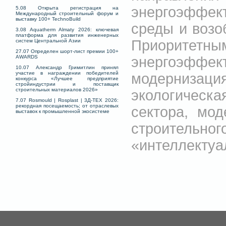
энергоэффек
5.08 Открыта регистрация на
Международный строительный форум и
выставку 100+ TechnoBuild
среды и возо
3.08 Aquatherm Almaty 2026: ключевая
платформа для развития инженерных
Приоритетн
систем Центральной Азии
27.07 Определен шорт-лист премии 100+
энергоэффе
AWARDS
10.07 Александр Гримитлин принял
участие в награждении победителей
модерниза
конкурса «Лучшее предприятие
стройиндустрии и поставщик
строительных материалов 2026»
экологическ
7.07 Rosmould | Rosplast | 3Д-ТЕХ 2026:
рекордная посещаемость; от отраслевых
сектора, мо
выставок к промышленной экосистеме
строительн
«интеллектуа