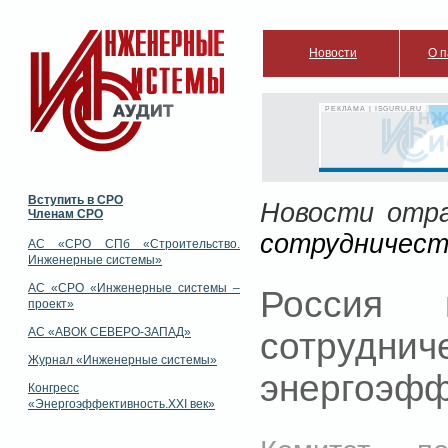
Новости
О п
РЕКЛАМА | ISGURU.RU
Вступить в СРО
Новости отр
Членам СРО
сотрудничест
АС «СРО СПб «Строительство.
Инженерные системы»
АС «СРО «Инженерные системы –
Россия 
проект»
АС «АВОК СЕВЕРО-ЗАПАД»
сотруд
Журнал «Инженерные системы»
энергоэфф
Конгресс
«Энергоэффективность.XXI век»