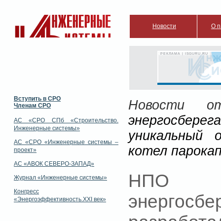
Новости
О п
РЕКЛАМА | ISGURU.RU
Вступить в СРО
Новости от
Членам СРО
энергосбере
АС «СРО СПб «Строительство.
Инженерные системы»
уникальный 
АС «СРО «Инженерные системы –
котел парока
проект»
АС «АВОК СЕВЕРО-ЗАПАД»
НПО 
Журнал «Инженерные системы»
Конгресс
энергосб
«Энергоэффективность.XXI век»