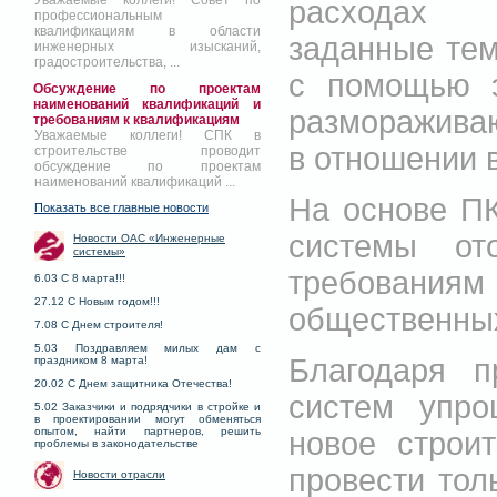
Уважаемые коллеги! Совет по
расходах э
профессиональным
квалификациям в области
заданные те
инженерных изысканий,
градостроительства, ...
с помощью э
Обсуждение по проектам
наименований квалификаций и
размораживаю
требованиям к квалификациям
Уважаемые коллеги! СПК в
в отношении 
строительстве проводит
обсуждение по проектам
наименований квалификаций ...
На основе П
Показать все главные новости
системы от
Новости ОАС «Инженерные
системы»
требован
6.03 С 8 марта!!!
27.12 С Новым годом!!!
общественны
7.08 С Днем строителя!
5.03 Поздравляем милых дам с
Благодаря 
праздником 8 марта!
20.02 С Днем защитника Отечества!
систем упро
5.02 Заказчики и подрядчики в стройке и
в проектировании могут обменяться
опытом, найти партнеров, решить
новое строи
проблемы в законодательстве
провести тол
Новости отрасли