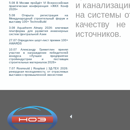
и канализаци
5.08 В Москве пройдёт VI Всероссийская
практическая конференция «ЖКХ Конф
2026»
на системы о
5.08 Открыта регистрация на
Международный строительный форум и
качеству не
выставку 100+ TechnoBuild
3.08 Aquatherm Almaty 2026: ключевая
источников.
платформа для развития инженерных
систем Центральной Азии
27.07 Определен шорт-лист премии 100+
AWARDS
10.07 Александр Гримитлин принял
участие в награждении победителей
конкурса «Лучшее предприятие
стройиндустрии и поставщик
строительных материалов 2026»
7.07 Rosmould | Rosplast | 3Д-ТЕХ 2026:
рекордная посещаемость; от отраслевых
выставок к промышленной экосистеме