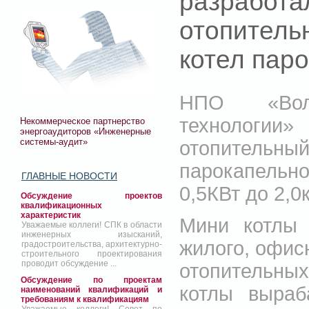
разраб
отопител
котел пар
НПО «Волг
технологи
Некоммерческое партнерство
энергоаудиторов «Инженерные
системы-аудит»
отопительн
парокапельн
ГЛАВНЫЕ НОВОСТИ
0,5КВт до 2,0к
Обсуждение проектов
квалификационных
характеристик
Мини котлы 
Уважаемые коллеги! СПК в области
инженерных изысканий,
жилого, офис
градостроительства, архитектурно-
строительного проектирования
проводит обсуждение ...
отопительны
Обсуждение по проектам
котлы выраб
наименований квалификаций и
требованиям к квалификациям