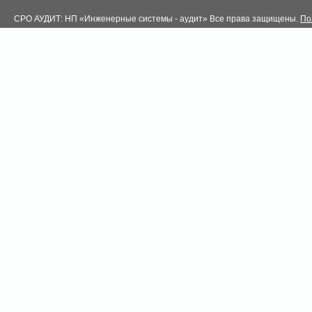
СРО АУДИТ: НП «Инженерные системы - аудит» Все права защищены.
По