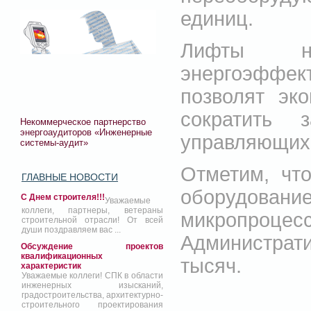
единиц.
Лифты но
энергоэффе
позволят эк
сократить
Некоммерческое партнерство
энергоаудиторов «Инженерные
управляющих 
системы-аудит»
Отметим, что
ГЛАВНЫЕ НОВОСТИ
оборудован
С Днем строителя!!!
Уважаемые
коллеги, партнеры, ветераны
микропроцес
строительной отрасли! От всей
души поздравляем вас ...
Администрат
Обсуждение проектов
квалификационных
тысяч.
характеристик
Уважаемые коллеги! СПК в области
инженерных изысканий,
градостроительства, архитектурно-
строительного проектирования