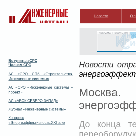
Новости
О п
РЕКЛАМА | ISGURU.RU
Вступить в СРО
Новости отр
Членам СРО
энергоэффек
АС «СРО СПб «Строительство.
Инженерные системы»
АС «СРО «Инженерные системы –
Москва.
проект»
АС «АВОК СЕВЕРО-ЗАПАД»
энергоэфф
Журнал «Инженерные системы»
Конгресс
До конца те
«Энергоэффективность.XXI век»
переоборуду