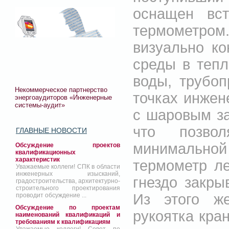
оснащен вст
термометром
визуально ко
среды в тепл
воды, трубоп
Некоммерческое партнерство
точках инжен
энергоаудиторов «Инженерные
системы-аудит»
с шаровым за
что позво
ГЛАВНЫЕ НОВОСТИ
минимальной
Обсуждение проектов
квалификационных
характеристик
термометр ле
Уважаемые коллеги! СПК в области
инженерных изысканий,
гнездо закры
градостроительства, архитектурно-
строительного проектирования
Из этого ж
проводит обсуждение ...
Обсуждение по проектам
рукоятка кра
наименований квалификаций и
требованиям к квалификациям