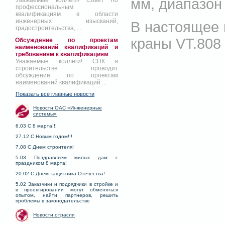
мм, диапазон
Уважаемые коллеги! Совет по
профессиональным
квалификациям в области
инженерных изысканий,
В настоящее
градостроительства, ...
краны VT.808
Обсуждение по проектам
наименований квалификаций и
требованиям к квалификациям
Уважаемые коллеги! СПК в
строительстве проводит
обсуждение по проектам
наименований квалификаций ...
Показать все главные новости
Новости ОАС «Инженерные
системы»
6.03 С 8 марта!!!
27.12 С Новым годом!!!
7.08 С Днем строителя!
5.03 Поздравляем милых дам с
праздником 8 марта!
20.02 С Днем защитника Отечества!
5.02 Заказчики и подрядчики в стройке и
в проектировании могут обменяться
опытом, найти партнеров, решить
проблемы в законодательстве
Новости отрасли