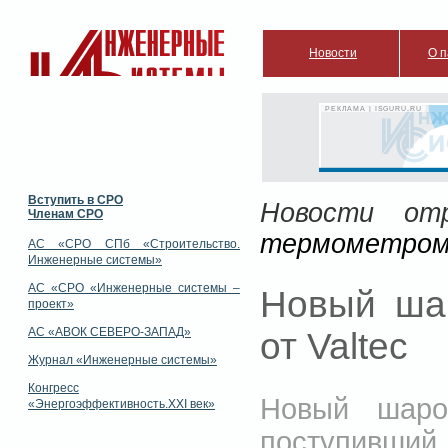
Новости
О п
РЕКЛАМА | ISGURU.RU
Вступить в СРО
Новости отр
Членам СРО
термометром 
АС «СРО СПб «Строительство.
Инженерные системы»
АС «СРО «Инженерные системы –
Новый ша
проект»
АС «АВОК СЕВЕРО-ЗАПАД»
от Valtec
Журнал «Инженерные системы»
Конгресс
Новый шаро
«Энергоэффективность.XXI век»
поступивший