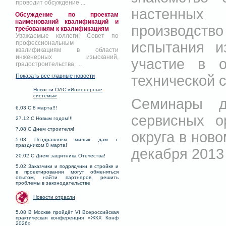
проводит обсуждение ...
настенных
Обсуждение по проектам
наименований квалификаций и
производс
требованиям к квалификациям
Уважаемые коллеги! Совет по
испытания и
профессиональным
квалификациям в области
инженерных изысканий,
участие в о
градостроительства, ...
технической 
Показать все главные новости
Новости ОАС «Инженерные
системы»
Семинары д
6.03 С 8 марта!!!
сервисных о
27.12 С Новым годом!!!
7.08 С Днем строителя!
округа в нов
5.03 Поздравляем милых дам с
праздником 8 марта!
декабря 2013 
20.02 С Днем защитника Отечества!
5.02 Заказчики и подрядчики в стройке и
в проектировании могут обменяться
опытом, найти партнеров, решить
проблемы в законодательстве
Новости отрасли
5.08 В Москве пройдёт VI Всероссийская
практическая конференция «ЖКХ Конф
2026»