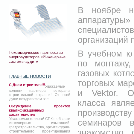
В ноябре н
аппаратуры»
специалис
организаций п
В учебном к
Некоммерческое партнерство
энергоаудиторов «Инженерные
по монтажу,
системы-аудит»
газовых котл
ГЛАВНЫЕ НОВОСТИ
торговых мар
С Днем строителя!!!
Уважаемые
и Vektor. 
коллеги, партнеры, ветераны
строительной отрасли! От всей
души поздравляем вас ...
класса явля
Обсуждение проектов
производст
квалификационных
характеристик
Уважаемые коллеги! СПК в области
семинаров 
инженерных изысканий,
градостроительства, архитектурно-
знакомство 
строительного проектирования