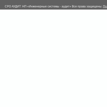
СРО АУДИТ: НП «Инженерные системы - аудит» Все права защищены.
По