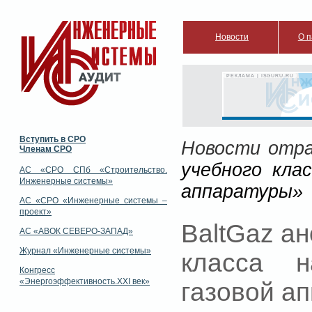
Новости
О п
РЕКЛАМА | ISGURU.RU
Вступить в СРО
Новости отр
Членам СРО
учебного кла
АС «СРО СПб «Строительство.
Инженерные системы»
аппаратуры»
АС «СРО «Инженерные системы –
проект»
BaltGaz а
АС «АВОК СЕВЕРО-ЗАПАД»
Журнал «Инженерные системы»
класса н
Конгресс
«Энергоэффективность.XXI век»
газовой а