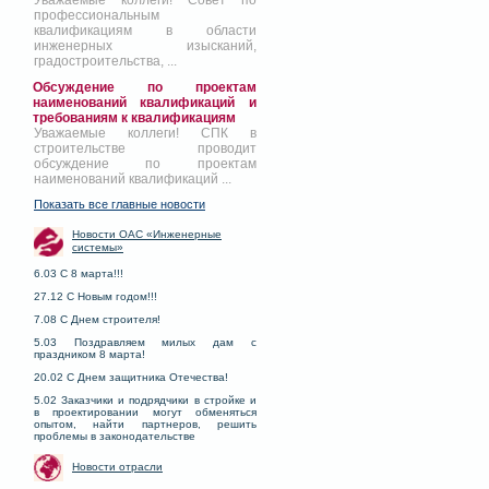
Уважаемые коллеги! Совет по
профессиональным
квалификациям в области
инженерных изысканий,
градостроительства, ...
Обсуждение по проектам
наименований квалификаций и
требованиям к квалификациям
Уважаемые коллеги! СПК в
строительстве проводит
обсуждение по проектам
наименований квалификаций ...
Показать все главные новости
Новости ОАС «Инженерные
системы»
6.03 С 8 марта!!!
27.12 С Новым годом!!!
7.08 С Днем строителя!
5.03 Поздравляем милых дам с
праздником 8 марта!
20.02 С Днем защитника Отечества!
5.02 Заказчики и подрядчики в стройке и
в проектировании могут обменяться
опытом, найти партнеров, решить
проблемы в законодательстве
Новости отрасли