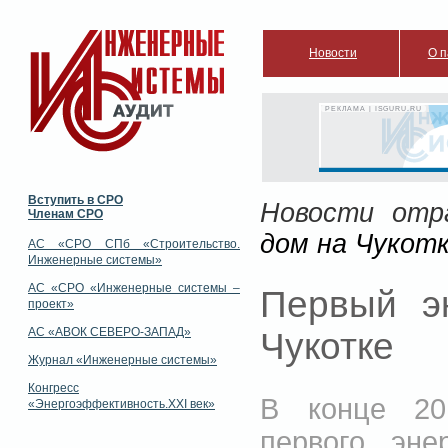
Новости
О п
РЕКЛАМА | ISGURU.RU
Вступить в СРО
Новости отр
Членам СРО
дом на Чукот
АС «СРО СПб «Строительство.
Инженерные системы»
АС «СРО «Инженерные системы –
Первый э
проект»
АС «АВОК СЕВЕРО-ЗАПАД»
Чукотке
Журнал «Инженерные системы»
Конгресс
В конце 201
«Энергоэффективность.XXI век»
первого эне