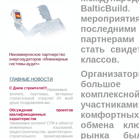
BalticBuild
.
мероприят
последним
партнерами
стать свиде
Некоммерческое партнерство
классов.
энергоаудиторов «Инженерные
системы-аудит»
Организато
ГЛАВНЫЕ НОВОСТИ
большое 
С Днем строителя!!!
Уважаемые
комплексно
коллеги, партнеры, ветераны
строительной отрасли! От всей
участниками
души поздравляем вас ...
Обсуждение проектов
комфортны
квалификационных
характеристик
обмена клю
Уважаемые коллеги! СПК в области
инженерных изысканий,
градостроительства, архитектурно-
рынка был
строительного проектирования