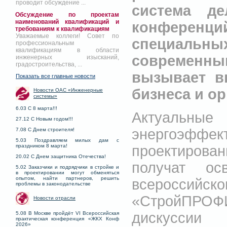
проводит обсуждение ...
система де
Обсуждение по проектам
наименований квалификаций и
конференци
требованиям к квалификациям
Уважаемые коллеги! Совет по
специаль
профессиональным
квалификациям в области
современ
инженерных изысканий,
градостроительства, ...
вызывает в
Показать все главные новости
бизнеса и ор
Новости ОАС «Инженерные
системы»
6.03 С 8 марта!!!
Актуальн
27.12 С Новым годом!!!
энергоэфф
7.08 С Днем строителя!
5.03 Поздравляем милых дам с
проектирован
праздником 8 марта!
20.02 С Днем защитника Отечества!
получат о
5.02 Заказчики и подрядчики в стройке и
в проектировании могут обменяться
опытом, найти партнеров, решить
всероссийс
проблемы в законодательстве
«СтройПРОФ
Новости отрасли
дискуссии
5.08 В Москве пройдёт VI Всероссийская
практическая конференция «ЖКХ Конф
2026»