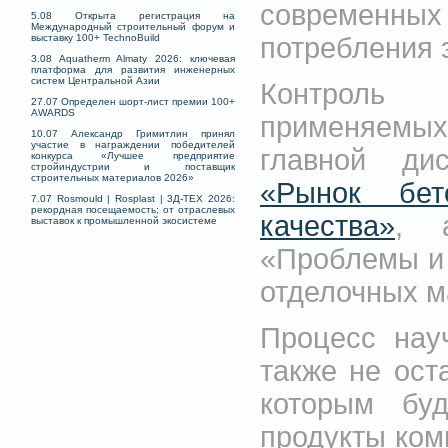
современных
5.08 Открыта регистрация на
Международный строительный форум и
потребления 
выставку 100+ TechnoBuild
3.08 Aquatherm Almaty 2026: ключевая
платформа для развития инженерных
систем Центральной Азии
Контроль 
27.07 Определен шорт-лист премии 100+
AWARDS
применяемых
10.07 Александр Гримитлин принял
участие в награждении победителей
главной ди
конкурса «Лучшее предприятие
стройиндустрии и поставщик
строительных материалов 2026»
«Рынок бет
7.07 Rosmould | Rosplast | 3Д-ТЕХ 2026:
рекордная посещаемость; от отраслевых
качества»
, 
выставок к промышленной экосистеме
«Проблемы и 
отделочных м
Процесс науч
также не ост
которым буд
продукты комп