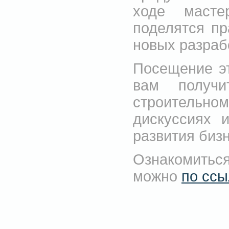
ходе масте
поделятся п
новых разраб
Посещение эт
вам получ
строительн
дискуссиях 
развития биз
Ознакомитьс
можно
по сс