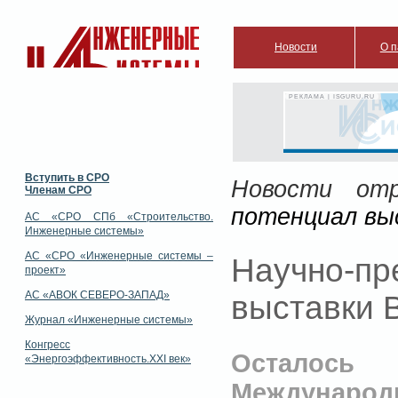
Новости
О п
РЕКЛАМА | ISGURU.RU
Вступить в СРО
Новости отр
Членам СРО
потенциал выс
АС «СРО СПб «Строительство.
Инженерные системы»
АС «СРО «Инженерные системы –
Научно-пр
проект»
АС «АВОК СЕВЕРО-ЗАПАД»
выставки B
Журнал «Инженерные системы»
Конгресс
Осталось
«Энергоэффективность.XXI век»
Междунаро