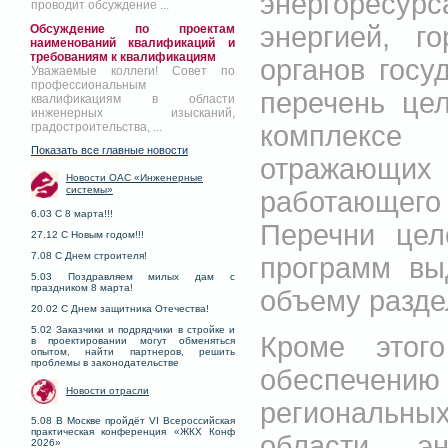
энергоресур
проводит обсуждение ...
энергией, г
Обсуждение по проектам
наименований квалификаций и
требованиям к квалификациям
органов госу
Уважаемые коллеги! Совет по
профессиональным
перечень це
квалификациям в области
инженерных изысканий,
комплексе 
градостроительства, ...
Показать все главные новости
отражающих 
Новости ОАС «Инженерные
системы»
работающего 
6.03 С 8 марта!!!
Перечни цел
27.12 С Новым годом!!!
7.08 С Днем строителя!
программ вы
5.03 Поздравляем милых дам с
праздником 8 марта!
объему разде
20.02 С Днем защитника Отечества!
5.02 Заказчики и подрядчики в стройке и
Кроме этог
в проектировании могут обменяться
опытом, найти партнеров, решить
проблемы в законодательстве
обеспечен
Новости отрасли
региональн
5.08 В Москве пройдёт VI Всероссийская
практическая конференция «ЖКХ Конф
области э
2026»