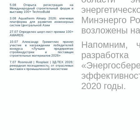
5.08 Открыта регистрация на
энергетиче
Международный строительный форум и
выставку 100+ TechnoBuild
Минэнерго Ро
3.08 Aquatherm Almaty 2026: ключевая
платформа для развития инженерных
систем Центральной Азии
возложены на
27.07 Определен шорт-лист премии 100+
AWARDS
Напомним, 
10.07 Александр Гримитлин принял
участие в награждении победителей
конкурса «Лучшее предприятие
разработк
стройиндустрии и поставщик
строительных материалов 2026»
«Энергосбере
7.07 Rosmould | Rosplast | 3Д-ТЕХ 2026:
рекордная посещаемость; от отраслевых
выставок к промышленной экосистеме
эффективност
2020 годы.