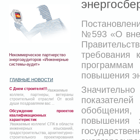
энергосбе
Постановлени
№593 «О вне
Правительств
требования 
Некоммерческое партнерство
энергоаудиторов «Инженерные
программам
системы-аудит»
повышения эн
ГЛАВНЫЕ НОВОСТИ
Значительн
С Днем строителя!!!
Уважаемые
коллеги, партнеры, ветераны
показателе
строительной отрасли! От всей
души поздравляем вас ...
обобщения,
Обсуждение проектов
квалификационных
повышения э
характеристик
Уважаемые коллеги! СПК в области
государстве
инженерных изысканий,
градостроительства, архитектурно-
строительного проектирования