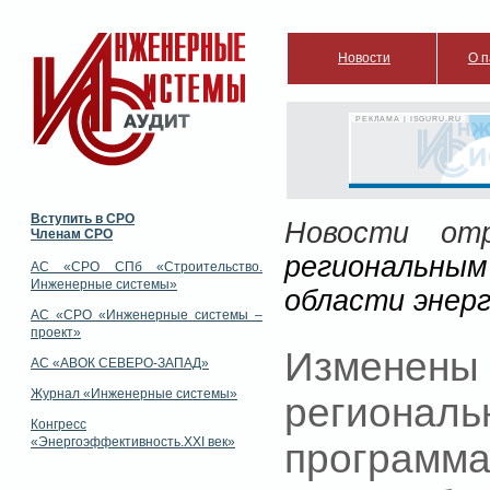
Новости
О п
РЕКЛАМА | ISGURU.RU
Вступить в СРО
Новости отр
Членам СРО
региональны
АС «СРО СПб «Строительство.
Инженерные системы»
области энер
АС «СРО «Инженерные системы –
проект»
Измен
АС «АВОК СЕВЕРО-ЗАПАД»
Журнал «Инженерные системы»
региона
Конгресс
«Энергоэффективность.XXI век»
прогр