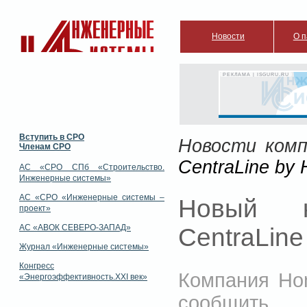
Новости
О п
РЕКЛАМА | ISGURU.RU
Вступить в СРО
Новости комп
Членам СРО
CentraLine by 
АС «СРО СПб «Строительство.
Инженерные системы»
АС «СРО «Инженерные системы –
Новый к
проект»
АС «АВОК СЕВЕРО-ЗАПАД»
CentraLine
Журнал «Инженерные системы»
Конгресс
Компания Hon
«Энергоэффективность.XXI век»
сообщить