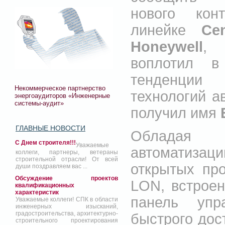
нового кон
линейке
Cen
Honeywell
, 
воплотил 
тенденции
Некоммерческое партнерство
технологий а
энергоаудиторов «Инженерные
системы-аудит»
получил имя
ГЛАВНЫЕ НОВОСТИ
Обладая 
С Днем строителя!!!
Уважаемые
автоматизац
коллеги, партнеры, ветераны
строительной отрасли! От всей
открытых про
души поздравляем вас ...
Обсуждение проектов
LON, встрое
квалификационных
характеристик
панель уп
Уважаемые коллеги! СПК в области
инженерных изысканий,
градостроительства, архитектурно-
быстрого дос
строительного проектирования