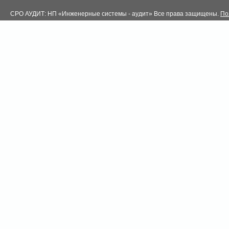
СРО АУДИТ: НП «Инженерные системы - аудит» Все права защищены.
По