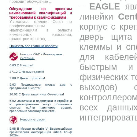
проводит обсуждение ...
–
EAGLE
явл
Обсуждение по проектам
наименований квалификаций и
линейки
Cent
требованиям к квалификациям
Уважаемые коллеги! Совет по
корпус с кре
профессиональным
квалификациям в области
дверь щита 
инженерных изысканий,
градостроительства, ...
клеммы и сп
Показать все главные новости
для кабеле
Новости ОАС «Инженерные
системы»
быстрым и
6.03 С 8 марта!!!
27.12 С Новым годом!!!
физических то
7.08 С Днем строителя!
выходов)
5.03 Поздравляем милых дам с
праздником 8 марта!
контроллером
20.02 С Днем защитника Отечества!
5.02 Заказчики и подрядчики в стройке и
всех данны
в проектировании могут обменяться
опытом, найти партнеров, решить
проблемы в законодательстве
интегрироват
Новости отрасли
5.08 В Москве пройдёт VI Всероссийская
практическая конференция «ЖКХ Конф
2026»